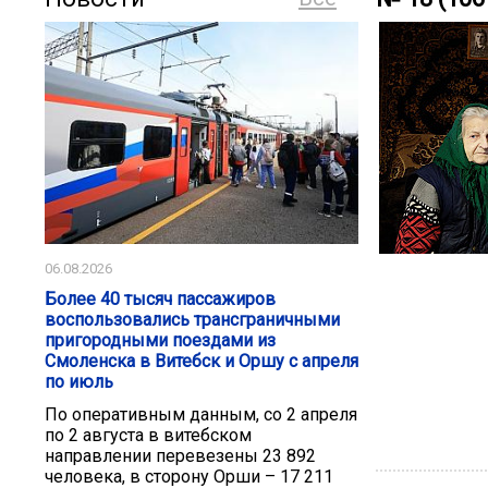
06.08.2026
Более 40 тысяч пассажиров
воспользовались трансграничными
пригородными поездами из
Смоленска в Витебск и Оршу с апреля
по июль
По оперативным данным, со 2 апреля
по 2 августа в витебском
направлении перевезены 23 892
человека, в сторону Орши – 17 211