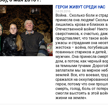
ГЕРОИ ЖИВУТ СРЕДИ НАС
24.05.2016
Война... Сколько боли и стра
принесла она людям! Сколь
лишились крова и близких в
Отечественной войне! Никто
сверстников, к счастью, даж
представляет, что такое войн
ужасы и страдания она несет
жестока – война, погубивша
повинных стариков и детей,
мужчин...Она принесла смер
дом, а потом, как черный во
за темными тучами. Дорогой
заплатили мы за мирное неб
землей. Все, кто воевал, тру
сражался на оккупированной
герои, потому что они прошл
смерть, голод, боль от потер
смогли выстоять в этой вой
жизни на земле».