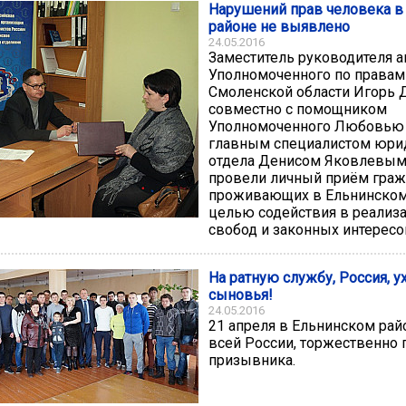
Нарушений прав человека в
районе не выявлено
24.05.2016
Заместитель руководителя а
Уполномоченного по правам
Смоленской области Игорь 
совместно с помощником
Уполномоченного Любовью
главным специалистом юри
отдела Денисом Яковлевым
провели личный приём граж
проживающих в Ельнинском 
целью содействия в реализа
свобод и законных интересо
На ратную службу, Россия, у
сыновья!
24.05.2016
21 апреля в Ельнинском райо
всей России, торжественно
призывника.