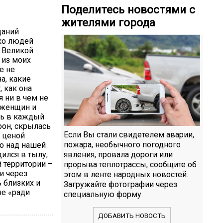
Поделитесь новостями с
жителями города
даний
ко людей
 Великой
 из моих
е не
а, какие
, как она
я ни в чем не
 женщин и
ть в каждый
рон, скрылась
Если Вы стали свидетелем аварии,
 ценой
пожара, необычного погодного
о над нашей
явления, провала дороги или
дился в тылу,
 территории –
прорыва теплотрассы, сообщите об
и через
этом в ленте народных новостей.
ь близких и
Загружайте фотографии через
не «ради
специальную форму.
ДОБАВИТЬ НОВОСТЬ