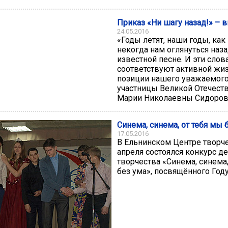
Приказ «Ни шагу назад!» – 
24.05.2016
«Годы летят, наши годы, как 
некогда нам оглянуться наза
известной песне. И эти слов
соответствуют активной жи
позиции нашего уважаемого
участницы Великой Отечест
Марии Николаевны Сидоров
Синема, синема, от тебя мы 
17.05.2016
В Ельнинском Центре творче
апреля состоялся конкурс де
творчества «Синема, синема,
без ума», посвящённого Году