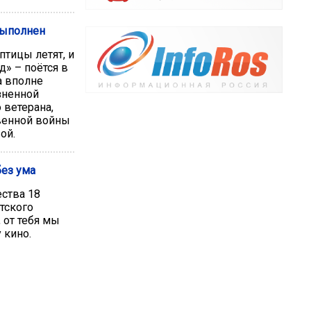
выполнен
птицы летят, и
д» – поётся в
а вполне
зненной
 ветерана,
венной войны
ой.
без ума
ства 18
тского
 от тебя мы
 кино.