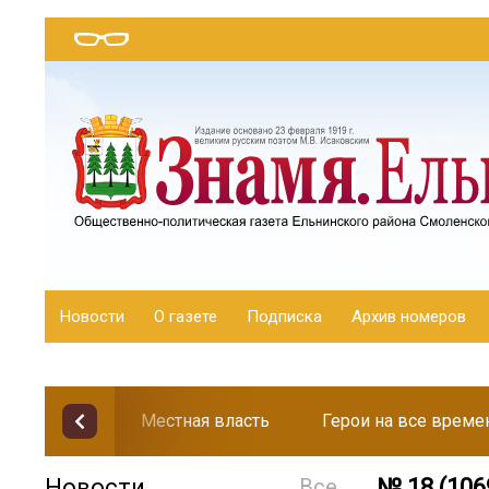
Новости
О газете
Подписка
Архив номеров
Местная власть
Герои на все време
Новости
Все
№ 18 (1069