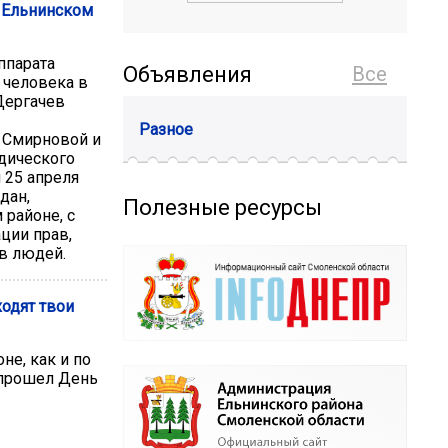
 Ельнинском
ппарата
Объявления
Все
 человека в
Дергачев
Разное
 Смирновой и
дического
 25 апреля
дан,
Полезные ресурсы
районе, с
ции прав,
в людей.
ходят твои
не, как и по
 прошел День