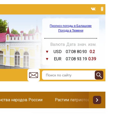
Прогноз погоды в Балашове
Погода в Тюмени
Валюта
Дата
знач.
изм.
▼
USD
07.08
80.93
0.2
▼
EUR
07.08
93.19
0.39
инства народов России
Растим патриотов
Поздр