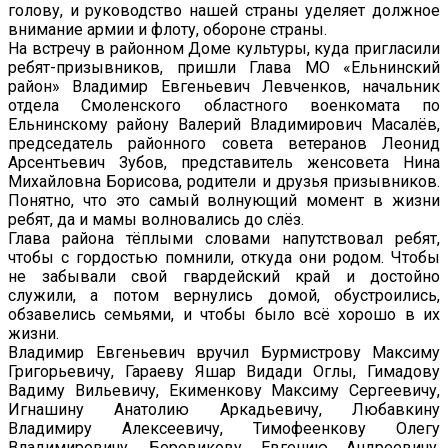
голову, и руководство нашей страны уделяет должное
внимание армии и флоту, обороне страны.
На встречу в районном Доме культуры, куда пригласили
ребят-призывников, пришли Глава МО «Ельнинский
район» Владимир Евгеньевич Левченков, начальник
отдела Смоленского областного военкомата по
Ельнинскому району Валерий Владимирович Масалёв,
председатель районного совета ветеранов Леонид
Арсентьевич Зубов, представитель женсовета Нина
Михайловна Борисова, родители и друзья призывников.
Понятно, что это самый волнующий момент в жизни
ребят, да и мамы волновались до слёз.
Глава района тёплыми словами напутствовал ребят,
чтобы с гордостью помнили, откуда они родом. Чтобы
не забывали свой гвардейский край и достойно
служили, а потом вернулись домой, обустроились,
обзавелись семьями, и чтобы было всё хорошо в их
жизни.
Владимир Евгеньевич вручил Бурмистрову Максиму
Григорьевичу, Гараеву Яшар Видади Оглы, Гимадову
Вадиму Вильевичу, Екименкову Максиму Сергеевичу,
Игнашину Анатолию Аркадьевичу, Любавкину
Владимиру Алексеевичу, Тимофеенкову Олегу
Владимировичу, Боровикову Евгению Андреевичу,