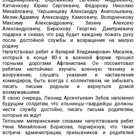
Катченкову Юрию Сергеевичу, Фёдорову Николаю
Михайловичу, Чершинцеву Александру Анатольевичу,
Мелик-Адамяну Александру Камоовичу, Володченкову
Максиму Александровичу, Зизину Алексею
Александровичу, Бирюкову Георгию Дмитриевичу
подарки и сказал, что рад будет каждому пожать руку
после достойной службы и возращения на малую
родину.
Напутствовал ребят и Валерий Владимирович Масалёв,
который в конце 80-х в военной форме прошёл
горными дорогами Афганистана. Он посоветовал
ребятам настойчиво изучать военную технику и
вооружение, слушать указания и наставления
командиров, быть всегда с коллективом, не забывать
писать письма родным и вернуться домой
возмужавшими.
В свою очередь, Леонид Арсентьевич Зубов напомнил
будущим солдатам, что ельнинцы-гвардейцы должны
нести службу достойно, писать письма родителям,
которые их ждут.
Тёплыми материнскими словами напутствовала ребят
Нина Михайловна Борисова, подчеркнув, что такая
встреча администрации, призывников и родителей