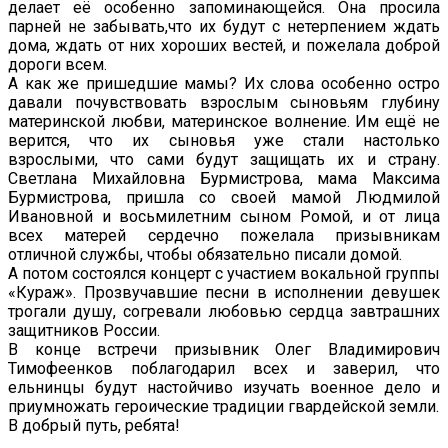
делает её особенно запоминающейся. Она просила
парней не забывать,что их будут с нетерпением ждать
дома, ждать от них хороших вестей, и пожелала доброй
дороги всем.
А как же пришедшие мамы? Их слова особенно остро
давали почувствовать взрослым сыновьям глубину
материнской любви, материнское волнение. Им ещё не
верится, что их сыновья уже стали настолько
взрослыми, что сами будут защищать их и страну.
Светлана Михайловна Бурмистрова, мама Максима
Бурмистрова, пришла со своей мамой Людмилой
Ивановной и восьмилетним сыном Ромой, и от лица
всех матерей сердечно пожелала призывникам
отличной службы, чтобы обязательно писали домой.
А потом состоялся концерт с участием вокальной группы
«Кураж». Прозвучавшие песни в исполнении девушек
трогали душу, согревали любовью сердца завтрашних
защитников России.
В конце встречи призывник Олег Владимирович
Тимофеенков поблагодарил всех и заверил, что
ельнинцы будут настойчиво изучать военное дело и
приумножать героические традиции гвардейской земли.
В добрый путь, ребята!