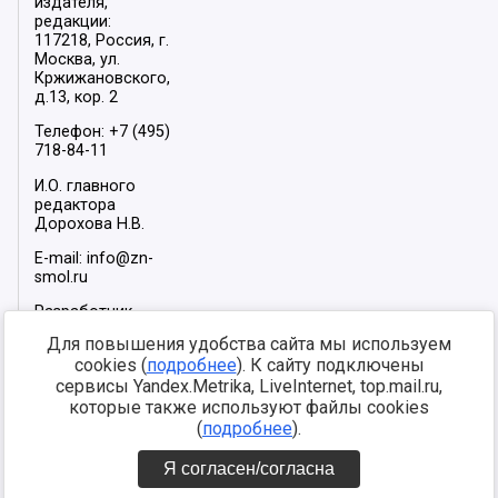
издателя,
редакции:
117218, Россия, г.
Москва, ул.
Кржижановского,
д.13, кор. 2
Телефон: +7 (495)
718-84-11
И.О. главного
редактора
Дорохова Н.В.
E-mail: info@zn-
smol.ru
Разработчик
сайта –
INFOROS
Для повышения удобства сайта мы используем
2026
cookies (
подробнее
). К сайту подключены
Мы в социальных
сервисы Yandex.Metrika, LiveInternet, top.mail.ru,
сетях:
которые также используют файлы cookies
(
подробнее
).
Я согласен/согласна