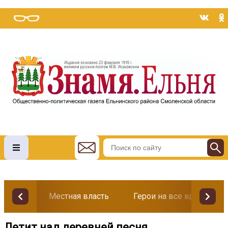
Местная власть
Герои на все времена
Летит над деревней песня...