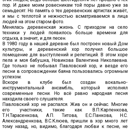
пор. И даже моим ровесникам той поры давно уже за
семьдесят. Но память о тех деревенских артистах живёт,
и мы с теплотой и нежностью всматриваемся в лица
людей на этом старом фото.
Менялась деревенская жизнь. С приходом на село
техники у людей появилось больше времени для
отдыха, а значит, и для песен.
В 1980 году в нашей деревне был построен новый Дом
культуры, и деревенский хор получил большое
помещение для выступлений и репетиций. В этом хоре
пела и моя бабушка, Новикова Валентина Николаевна.
Где только не побывал Павловский хор, и везде его
песни в сопровождении баяна пользовались огромным
успехом.
Вскоре в клубе был создан вокально-
инструментальный ансамбль, который исполнял
современные песни. Но всё равно народная песня
находила своего слушателя.
Павловский хор не распался. Жив он и сейчас. Многие
его участники, такие как В.П.Карпенкова,
Т.Н.Тарасенкова, А.П. Титова, Е.С.Панкова, Н.С.
Александренкова, В.С.Клюев, пришли в хор много лет
тому назад, но, видимо, благодаря любви к песне, не