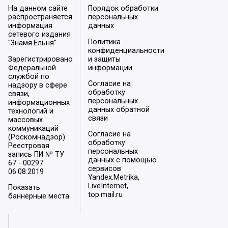
На данном сайте
Порядок обработки
распространяется
персональных
информация
данных
сетевого издания
Политика
"Знамя.Ельня".
конфиденциальности
Зарегистрировано
и защиты
Федеральной
информации
службой по
Согласие на
надзору в сфере
обработку
связи,
персональных
информационных
данных обратной
технологий и
связи
массовых
коммуникаций
Согласие на
(Роскомнадзор).
обработку
Реестровая
персональных
запись ПИ № ТУ
данных с помощью
67 - 00297
сервисов
06.08.2019
Yandex.Metrika,
LiveInternet,
Показать
top.mail.ru
баннерные места