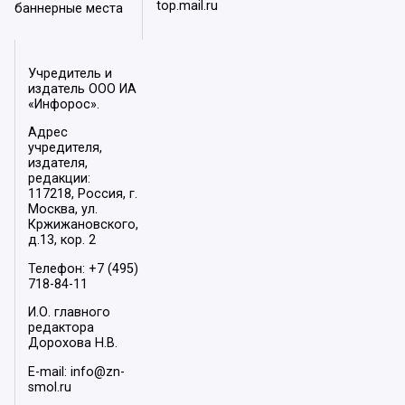
top.mail.ru
баннерные места
Учредитель и
издатель ООО ИА
«Инфорос».
Адрес
учредителя,
издателя,
редакции:
117218, Россия, г.
Москва, ул.
Кржижановского,
д.13, кор. 2
Телефон: +7 (495)
718-84-11
И.О. главного
редактора
Дорохова Н.В.
E-mail: info@zn-
smol.ru