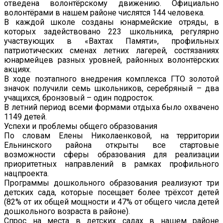
отведена волонтёрскому движению. Официально
волонтёрами в нашем районе числятся 144 человека.
В каждой школе созданы юнармейские отряды, в
которых задействовано 223 школьника, регулярно
участвующих в «Вахтах Памяти», профильных
патриотических сменах летних лагерей, состязаниях
юнармейцев разных уровней, районных волонтёрских
акциях.
В ходе поэтапного внедрения комплекса ГТО золотой
значок получили семь школьников, серебряный – два
учащихся, бронзовый – один подросток.
В летний период всеми формами отдыха было охвачено
1149 детей.
Успехи и проблемы общего образования
По словам Елены Николаенковой, на территории
Ельнинского района открыты все стартовые
возможности сферы образования для реализации
приоритетных направлений в рамках профильного
нацпроекта.
Программы дошкольного образования реализуют три
детских сада, которые посещает более трёхсот детей
(82% от их общей мощности и 47% от общего числа детей
дошкольного возраста в районе).
Спрос на места в детских садах в нашем районе