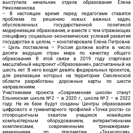
выступила начальник отдела образования Елена
Николаенкова.
– В настоящее время перед педагогами ставится
проблема по решению новых важных задач,
обусловленных государственной политикой
модернизации образования, и вместе с тем отражающих
специфику социально-экономических условий развития
государства в целом, – констатировала Елена Петровна.
– Цель поставлена – Россия должна войти в число
десяти ведущих стран мира по качеству общего
образования. В этой связи в 2019 году стартовал
масштабный нацпроект «Образование», рассчитанный на
шесть лет. В него входят девять федеральных проектов,
для реализации которых на территории Смоленской
области разработаны дорожные карты по шести
направлениям.
Участниками проекта «Современная школа» станут
Ельнинская школа №2 – в 2020 г., школа №3 – в 2022
году. На их базе будут созданы Центры образования
цифрового и гуманитарного профилей «Точка роста» со
стопроцентным охватом учащихся новейшим
компьютерным оборудованием, интерактивными
комплексами, современными тренажёрами-
манекенами по предметам «Технология»,