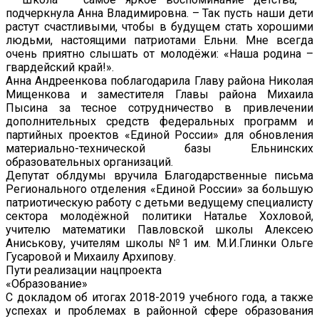
подчеркнула Анна Владимировна. – Так пусть наши дети
растут счастливыми, чтобы в будущем стать хорошими
людьми, настоящими патриотами Ельни. Мне всегда
очень приятно слышать от молодёжи: «Наша родина –
гвардейский край!».
Анна Андреенкова поблагодарила Главу района Николая
Мищенкова и заместителя Главы района Михаила
Пысина за тесное сотрудничество в привлечении
дополнительных средств федеральных программ и
партийных проектов «Единой России» для обновления
материально-технической базы Ельнинских
образовательных организаций.
Депутат облдумы вручила Благодарственные письма
Регионального отделения «Единой России» за большую
патриотическую работу с детьми ведущему специалисту
сектора молодёжной политики Наталье Хохловой,
учителю математики Павловской школы Алексею
Аниськову, учителям школы №1 им. М.И.Глинки Ольге
Гусаровой и Михаилу Архипову.
Пути реализации нацпроекта
«Образование»
С докладом об итогах 2018-2019 учебного года, а также
успехах и проблемах в районной сфере образования