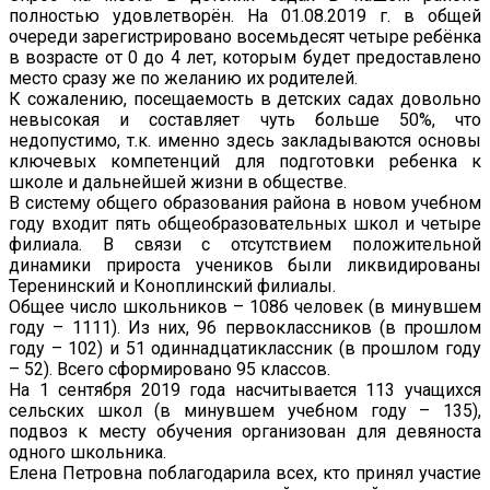
полностью удовлетворён. На 01.08.2019 г. в общей
очереди зарегистрировано восемьдесят четыре ребёнка
в возрасте от 0 до 4 лет, которым будет предоставлено
место сразу же по желанию их родителей.
К сожалению, посещаемость в детских садах довольно
невысокая и составляет чуть больше 50%, что
недопустимо, т.к. именно здесь закладываются основы
ключевых компетенций для подготовки ребенка к
школе и дальнейшей жизни в обществе.
В систему общего образования района в новом учебном
году входит пять общеобразовательных школ и четыре
филиала. В связи с отсутствием положительной
динамики прироста учеников были ликвидированы
Теренинский и Коноплинский филиалы.
Общее число школьников – 1086 человек (в минувшем
году – 1111). Из них, 96 первоклассников (в прошлом
году – 102) и 51 одиннадцатиклассник (в прошлом году
– 52). Всего сформировано 95 классов.
На 1 сентября 2019 года насчитывается 113 учащихся
сельских школ (в минувшем учебном году – 135),
подвоз к месту обучения организован для девяноста
одного школьника.
Елена Петровна поблагодарила всех, кто принял участие