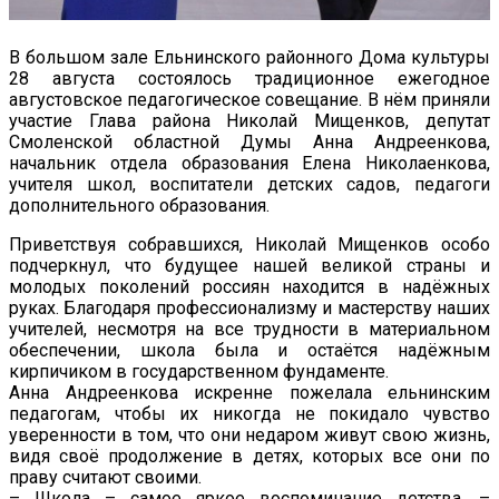
В большом зале Ельнинского районного Дома культуры
28 августа состоялось традиционное ежегодное
августовское педагогическое совещание. В нём приняли
участие Глава района Николай Мищенков, депутат
Смоленской областной Думы Анна Андреенкова,
начальник отдела образования Елена Николаенкова,
учителя школ, воспитатели детских садов, педагоги
дополнительного образования.
Приветствуя собравшихся, Николай Мищенков особо
подчеркнул, что будущее нашей великой страны и
молодых поколений россиян находится в надёжных
руках. Благодаря профессионализму и мастерству наших
учителей, несмотря на все трудности в материальном
обеспечении, школа была и остаётся надёжным
кирпичиком в государственном фундаменте.
Анна Андреенкова искренне пожелала ельнинским
педагогам, чтобы их никогда не покидало чувство
уверенности в том, что они недаром живут свою жизнь,
видя своё продолжение в детях, которых все они по
праву считают своими.
– Школа – самое яркое воспоминание детства, –