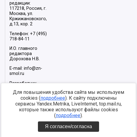
редакции:
117218, Россия, г.
Москва, ул.
Кржижановского,
д.13, кор. 2
Телефон: +7 (495)
718-84-11
И.О. главного
редактора
Дорохова Н.В.
E-mail: info@zn-
smol.ru
Разработчик
сайта –
INFOROS
Для повышения удобства сайта мы используем
2026
cookies (
подробнее
). К сайту подключены
Мы в социальных
сервисы Yandex.Metrika, LiveInternet, top.mail.ru,
сетях:
которые также используют файлы cookies
(
подробнее
).
Я согласен/согласна