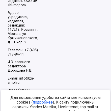
издатель ООО ИА
«Инфорос».
Адрес
учредителя,
издателя,
редакции:
117218, Россия, г.
Москва, ул.
Кржижановского,
д.13, кор. 2
Телефон: +7 (495)
718-84-11
И.О. главного
редактора
Дорохова Н.В.
E-mail: info@zn-
smol.ru
Разработчик
сайта –
INFOROS
Для повышения удобства сайта мы используем
2026
cookies (
подробнее
). К сайту подключены
Мы в социальных
сервисы Yandex.Metrika, LiveInternet, top.mail.ru,
сетях: