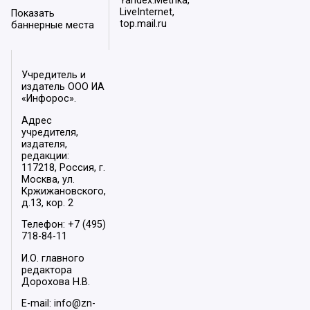
Yandex.Metrika,
LiveInternet,
Показать
top.mail.ru
баннерные места
Учредитель и
издатель ООО ИА
«Инфорос».
Адрес
учредителя,
издателя,
редакции:
117218, Россия, г.
Москва, ул.
Кржижановского,
д.13, кор. 2
Телефон: +7 (495)
718-84-11
И.О. главного
редактора
Дорохова Н.В.
E-mail: info@zn-