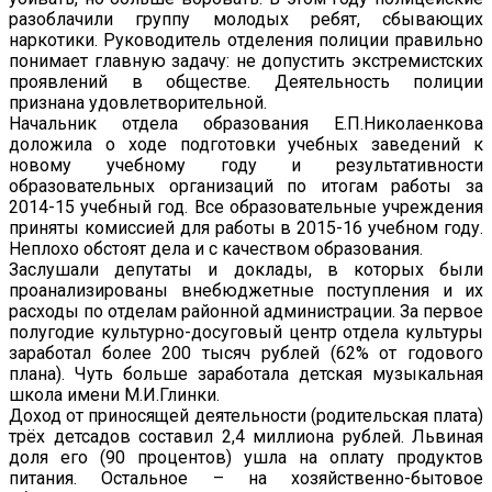
разоблачили группу молодых ребят, сбывающих
наркотики. Руководитель отделения полиции правильно
понимает главную задачу: не допустить экстремистских
проявлений в обществе. Деятельность полиции
признана удовлетворительной.
Начальник отдела образования Е.П.Николаенкова
доложила о ходе подготовки учебных заведений к
новому учебному году и результативности
образовательных организаций по итогам работы за
2014-15 учебный год. Все образовательные учреждения
приняты комиссией для работы в 2015-16 учебном году.
Неплохо обстоят дела и с качеством образования.
Заслушали депутаты и доклады, в которых были
проанализированы внебюджетные поступления и их
расходы по отделам районной администрации. За первое
полугодие культурно-досуговый центр отдела культуры
заработал более 200 тысяч рублей (62% от годового
плана). Чуть больше заработала детская музыкальная
школа имени М.И.Глинки.
Доход от приносящей деятельности (родительская плата)
трёх детсадов составил 2,4 миллиона рублей. Львиная
доля его (90 процентов) ушла на оплату продуктов
питания. Остальное – на хозяйственно-бытовое