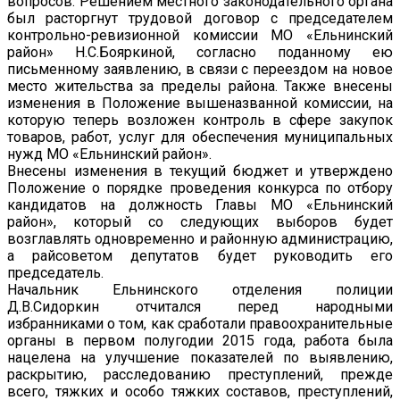
вопросов. Решением местного законодательного органа
был расторгнут трудовой договор с председателем
контрольно-ревизионной комиссии МО «Ельнинский
район» Н.С.Бояркиной, согласно поданному ею
письменному заявлению, в связи с переездом на новое
место жительства за пределы района. Также внесены
изменения в Положение вышеназванной комиссии, на
которую теперь возложен контроль в сфере закупок
товаров, работ, услуг для обеспечения муниципальных
нужд МО «Ельнинский район».
Внесены изменения в текущий бюджет и утверждено
Положение о порядке проведения конкурса по отбору
кандидатов на должность Главы МО «Ельнинский
район», который со следующих выборов будет
возглавлять одновременно и районную администрацию,
а райсоветом депутатов будет руководить его
председатель.
Начальник Ельнинского отделения полиции
Д.В.Сидоркин отчитался перед народными
избранниками о том, как сработали правоохранительные
органы в первом полугодии 2015 года, работа была
нацелена на улучшение показателей по выявлению,
раскрытию, расследованию преступлений, прежде
всего, тяжких и особо тяжких составов, преступлений,