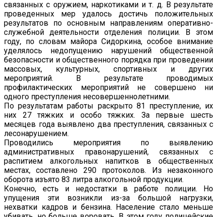
связанных с оружием, наркотиками и т. д. В результате
проведенных мер удалось достичь положительных
результатов по основным направлениям оперативно-
служебной деятельности отделения полиции. В этом
году, по словам майора Сидоркина, особое внимание
уделялось недопущению нарушений общественной
безопасности и общественного порядка при проведении
массовых, культурных, спортивных и других
мероприятий. В результате проводимых
профилактических мероприятий не совершено ни
одного преступления несовершеннолетними.
По результатам работы раскрыто 81 преступление, их
них 27 тяжких и особо тяжких. За первые шесть
месяцев года выявлено два преступления, связанных с
лесонарушением.
Проводились мероприятия по выявлению
административных правонарушений, связанных с
распитием алкогольных напитков в общественных
местах, составлено 290 протоколов. Из незаконного
оборота изъято 83 литра алкогольной продукции.
Конечно, есть и недостатки в работе полиции. Но
упущения эти возникли из-за большой нагрузки,
нехватки кадров и бензина. Население стало меньше
убивать, но больше воровать. В этом году полицейские