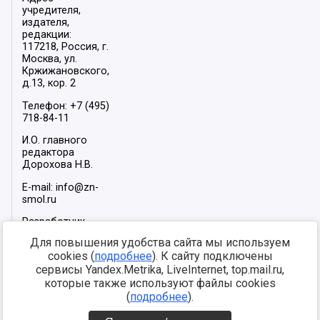
учредителя,
издателя,
редакции:
117218, Россия, г.
Москва, ул.
Кржижановского,
д.13, кор. 2
Телефон: +7 (495)
718-84-11
И.О. главного
редактора
Дорохова Н.В.
E-mail: info@zn-
smol.ru
Разработчик
сайта –
INFOROS
Для повышения удобства сайта мы используем
2026
cookies (
подробнее
). К сайту подключены
Мы в социальных
сервисы Yandex.Metrika, LiveInternet, top.mail.ru,
сетях:
которые также используют файлы cookies
(
подробнее
).