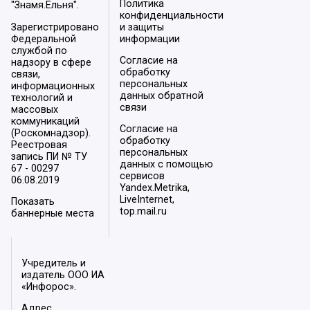
Политика
"Знамя.Ельня".
конфиденциальности
Зарегистрировано
и защиты
Федеральной
информации
службой по
Согласие на
надзору в сфере
обработку
связи,
персональных
информационных
данных обратной
технологий и
связи
массовых
коммуникаций
Согласие на
(Роскомнадзор).
обработку
Реестровая
персональных
запись ПИ № ТУ
данных с помощью
67 - 00297
сервисов
06.08.2019
Yandex.Metrika,
LiveInternet,
Показать
top.mail.ru
баннерные места
Учредитель и
издатель ООО ИА
«Инфорос».
Адрес