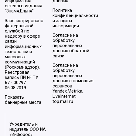
информация
данных
сетевого издания
Политика
"Знамя.Ельня".
конфиденциальности
Зарегистрировано
и защиты
Федеральной
информации
службой по
Согласие на
надзору в сфере
обработку
связи,
персональных
информационных
данных обратной
технологий и
связи
массовых
коммуникаций
Согласие на
(Роскомнадзор).
обработку
Реестровая
персональных
запись ПИ № ТУ
данных с помощью
67 - 00297
сервисов
06.08.2019
Yandex.Metrika,
LiveInternet,
Показать
top.mail.ru
баннерные места
Учредитель и
издатель ООО ИА
«Инфорос».