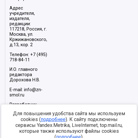
Адрес
учредителя,
издателя,
редакции:
117218, Россия, г.
Москва, ул.
Кржижановского,
д.13, кор. 2
Телефон: +7 (495)
718-84-11
И.О. главного
редактора
Дорохова Н.В.
E-mail: info@zn-
smol.ru
Разработчик
сайта –
INFOROS
Для повышения удобства сайта мы используем
2026
cookies (
подробнее
). К сайту подключены
Мы в социальных
сервисы Yandex.Metrika, LiveInternet, top.mail.ru,
сетях:
которые также используют файлы cookies
(
подробнее
).