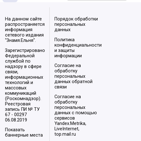
На данном сайте
Порядок обработки
распространяется
персональных
информация
данных
сетевого издания
Политика
"Знамя.Ельня".
конфиденциальности
Зарегистрировано
и защиты
Федеральной
информации
службой по
Согласие на
надзору в сфере
обработку
связи,
персональных
информационных
данных обратной
технологий и
связи
массовых
коммуникаций
Согласие на
(Роскомнадзор).
обработку
Реестровая
персональных
запись ПИ № ТУ
данных с помощью
67 - 00297
сервисов
06.08.2019
Yandex.Metrika,
LiveInternet,
Показать
top.mail.ru
баннерные места