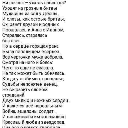
Ни плясок – ужель навсегда?
Уходят на грозные битвы
Мужчины из сел у Десны.
И слезы, как острые бритвы,
Ох, ранят друзей и родных.
Прощалась и Анна с Иваном,
Старалась, старалась
без слез.
Но в сердце горящая рана
Была пепелищем всерьез.
Все черточки мужа вобрала,
Смотря на него и боясь:
Чего-то еще не сказала,
Не так может быть обнялась.
Когда у любимых прощанье,
Судьбы непонятен венец,
Не выразить словом
страданий
Двух милых и нежных сердец.
И кажется всё нереальным:
Война, эшелоны солдат …
И вспомнился им изначально
Красивый любви звездопад.
Она все о чем-то твердила,