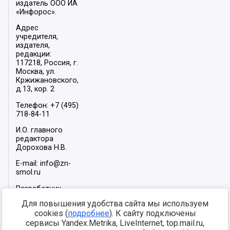
издатель ООО ИА
«Инфорос».
Адрес
учредителя,
издателя,
редакции:
117218, Россия, г.
Москва, ул.
Кржижановского,
д.13, кор. 2
Телефон: +7 (495)
718-84-11
И.О. главного
редактора
Дорохова Н.В.
E-mail: info@zn-
smol.ru
Разработчик
сайта –
INFOROS
Для повышения удобства сайта мы используем
2026
cookies (
подробнее
). К сайту подключены
Мы в социальных
сервисы Yandex.Metrika, LiveInternet, top.mail.ru,