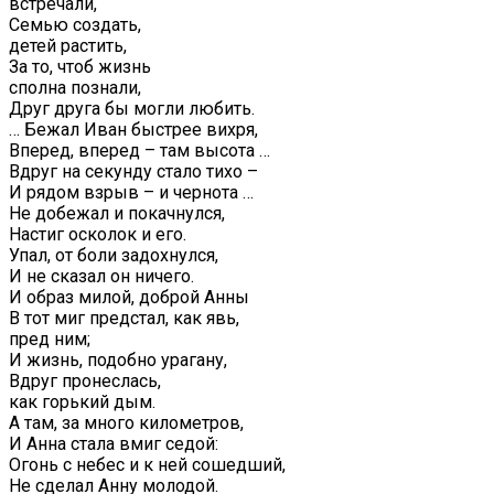
встречали,
Семью создать,
детей растить,
За то, чтоб жизнь
сполна познали,
Друг друга бы могли любить.
… Бежал Иван быстрее вихря,
Вперед, вперед – там высота …
Вдруг на секунду стало тихо –
И рядом взрыв – и чернота …
Не добежал и покачнулся,
Настиг осколок и его.
Упал, от боли задохнулся,
И не сказал он ничего.
И образ милой, доброй Анны
В тот миг предстал, как явь,
пред ним;
И жизнь, подобно урагану,
Вдруг пронеслась,
как горький дым.
А там, за много километров,
И Анна стала вмиг седой:
Огонь с небес и к ней сошедший,
Не сделал Анну молодой.