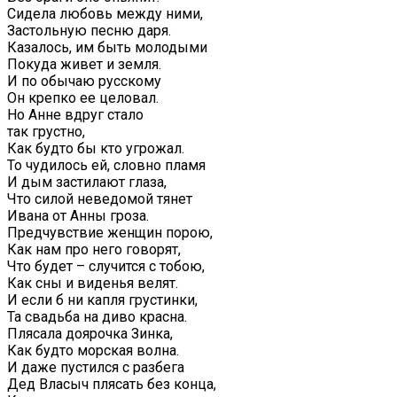
Сидела любовь между ними,
Застольную песню даря.
Казалось, им быть молодыми
Покуда живет и земля.
И по обычаю русскому
Он крепко ее целовал.
Но Анне вдруг стало
так грустно,
Как будто бы кто угрожал.
То чудилось ей, словно пламя
И дым застилают глаза,
Что силой неведомой тянет
Ивана от Анны гроза.
Предчувствие женщин порою,
Как нам про него говорят,
Что будет – случится с тобою,
Как сны и виденья велят.
И если б ни капля грустинки,
Та свадьба на диво красна.
Плясала доярочка Зинка,
Как будто морская волна.
И даже пустился с разбега
Дед Власыч плясать без конца,