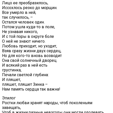
Лицо ее преобразилось,
Иссохлось резко до морщин.
Все умерло в ней,
так случилось, –
Остался человек один.
Потом ушла куда-то в поле,
Не узнавая никого,
И с той поры в округе боле
О ней не знают ничего.
Любовь приходит, но уходит,
Взяв сразу жизни двух сердец,
Но для кого-то вновь возводит
Она свой солнечный дворец.
И всякий раз в ней есть
грустинка,
Печали светлой глубина:
И пляшет,
пляшет, пляшет Зинка –
Нам память сердца так важна!
Эпилог
Ростки любви хранят народы, чтоб поколеньям
завещать,
Чтоб в жизни разные невзгоды они могли одолевать.