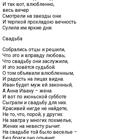
И так вот, влюбленно,
весь вечер
Смотрели на звезды они.
И терпкой прохладою вечность
Сулила им яркие дни.
Свадьба
Собрались отцы и решили,
Что это и вправду любовь;
Что свадьбу они заслужили,
И это зовётся судьбой.
О том объявили влюбленным,
И радость на лицах видна.
Иван будет муж ей законный,
А Анна Ивану – жена.
И вот по июньской субботе
Сыграли и свадьбу для них.
Красивей нигде не найдете,
Не то, что, порой, у других:
На завтра у многих похмелье,
Жених на невесту рычит.
На свадьбе той было веселье –
Без браги оно опьянит.