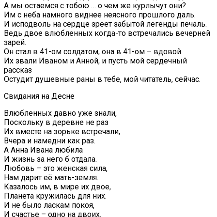
А мы остаемся с тобою … о чем же курлычут они?
Им с неба намного виднее неясного прошлого даль.
И исподволь на сердце зреет забытой легенды печаль.
Ведь двое влюбленных когда-то встречались вечерней
зарей.
Он стал в 41-ом солдатом, она в 41-ом – вдовой.
Их звали Иваном и Анной, и пусть мой сердечный
рассказ
Остудит душевные раны в тебе, мой читатель, сейчас.
Свидания на Десне
Влюбленных давно уже знали,
Поскольку в деревне не раз
Их вместе на зорьке встречали,
Вчера и намедни как раз.
А Анна Ивана любила
И жизнь за него б отдала.
Любовь – это женская сила,
Нам дарит её мать-земля.
Казалось им, в мире их двое,
Планета кружилась для них.
И не было ласкам покоя,
И счастье – одно на двоих.