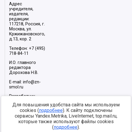
Адрес
учредителя,
издателя,
редакции:
117218, Россия, г.
Москва, ул.
Кржижановского,
д.13, кор. 2
Телефон: +7 (495)
718-84-11
И.О. главного
редактора
Дорохова Н.В.
E-mail: info@zn-
smol.ru
Разработчик
сайта –
INFOROS
Для повышения удобства сайта мы используем
2026
cookies (
подробнее
). К сайту подключены
Мы в социальных
сервисы Yandex.Metrika, LiveInternet, top.mail.ru,
сетях:
которые также используют файлы cookies
(
подробнее
).