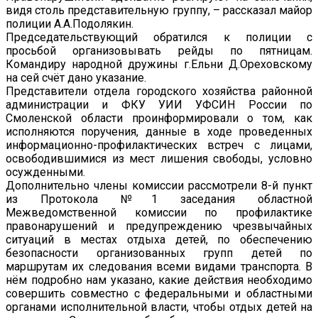
видя столь представительную группу, – рассказал майор
полиции А.А.Подолякин.
Председательствующий обратился к полиции с
просьбой организовывать рейды по пятницам.
Командиру народной дружины г.Ельни Д.Ореховскому
на сей счёт дано указание.
Представители отдела городского хозяйства районной
администрации и ФКУ УИИ УФСИН России по
Смоленской области проинформировали о том, как
исполняются поручения, данные в ходе проведенных
информационно-профилактических встреч с лицами,
освободившимися из мест лишения свободы, условно
осужденными.
Дополнительно члены комиссии рассмотрели 8-й пункт
из Протокола №1 заседания областной
Межведомственной комиссии по профилактике
правонарушений и предупреждению чрезвычайных
ситуаций в местах отдыха детей, по обеспечению
безопасности организованных групп детей по
маршрутам их следования всеми видами транспорта. В
нём подробно нам указано, какие действия необходимо
совершить совместно с федеральными и областными
органами исполнительной власти, чтобы отдых детей на