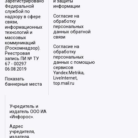
Зарегистрировано
и защиты
Федеральной
информации
службой по
Согласие на
надзору в сфере
обработку
связи,
персональных
информационных
данных обратной
технологий и
связи
массовых
коммуникаций
Согласие на
(Роскомнадзор).
обработку
Реестровая
персональных
запись ПИ № ТУ
данных с помощью
67 - 00297
сервисов
06.08.2019
Yandex.Metrika,
LiveInternet,
Показать
top.mail.ru
баннерные места
Учредитель и
издатель ООО ИА
«Инфорос».
Адрес
учредителя,
издателя,