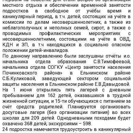
местного отдыха и обеспечении временной занятости
подростков в свободное от учёбы время и
каникулярный период, в т.ч. детей, состоящих на учёте в
комиссии по делам несовершеннолетних, а также из
неблагополучных и неполных семей, сирот, а также о
проводимых профилактических мероприятиях с
несовершеннолетними, состоящими на учёте в ОВД,
КДН и ЗП, в т.ч находящихся в социально опасном
положении детей-инвалидов.
По данному направлению были заслушаны отчёты и.о.
начальника отдела образования С.В.Тимофеевой,
начальника отдела СОГКУ «Центр занятости населения
Починковского района» в Ельнинском районе
С.Б.Куликовой, заведующей сектором социальной
защиты населения в Ельнинском районе Е.В.Давыдовой.
На 1 июня открылись пять лагерей с дневным
пребыванием для 162 детей, оказавшихся в трудной
жизненной ситуации, и 15-ти обучающихся с питанием за
счёт средств родителей. Планируется организовать
досуговые лагеря (без организации питания) во всех
школах для 209 детей. Однодневными походами будет
охвачено 368 детей, экскурсиями – 598.
24 подростка намечается трудоустроить в каникулярный