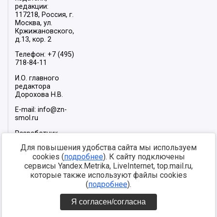
редакции:
117218, Россия, г.
Москва, ул.
Кржижановского,
д.13, кор. 2
Телефон: +7 (495)
718-84-11
И.О. главного
редактора
Дорохова Н.В.
E-mail: info@zn-
smol.ru
Разработчик
сайта –
INFOROS
Для повышения удобства сайта мы используем
2026
cookies (
подробнее
). К сайту подключены
Мы в социальных
сервисы Yandex.Metrika, LiveInternet, top.mail.ru,
сетях:
которые также используют файлы cookies
(
подробнее
).
Я согласен/согласна