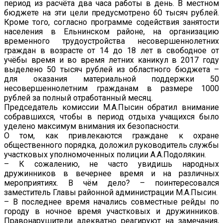
период из расчёта два часа работы в день. В местном
бюджете на эти цели предусмотрено 60 тысяч рублей.
Кроме того, согласно программе содействия занятости
населения в Ельнинском районе, на организацию
временного трудоустройства несовершеннолетних
граждан в возрасте от 14 до 18 лет в свободное от
учёбы время и во время летних каникул в 2017 году
выделено 50 тысяч рублей из областного бюджета –
для оказания материальной поддержки 50
несовершеннолетним гражданам в размере 1000
рублей за полный отработанный месяц.
Председатель комиссии М.А.Пысин обратил внимание
собравшихся, чтобы в период отдыха учащихся было
уделено максимум внимания их безопасности.
О том, как привлекаются граждане к охране
общественного порядка, доложил руководитель службы
участковых уполномоченных полиции А.А.Подолякин.
– К сожалению, не часто увидишь народных
дружинников в вечернее время и на различных
мероприятиях. В чём дело? – поинтересовался
заместитель Главы районной администрации М.А.Пысин.
– В последнее время начались совместные рейды по
городу в ночное время участковых и дружинников.
Правонарушители адекватно реагируют на замечания,