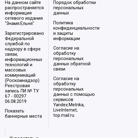
На данном сайте
Порядок обработки
распространяется
персональных
информация
данных
сетевого издания
Политика
"Знамя.Ельня".
конфиденциальности
Зарегистрировано
и защиты
Федеральной
информации
службой по
Согласие на
надзору в сфере
обработку
связи,
персональных
информационных
данных обратной
технологий и
связи
массовых
коммуникаций
Согласие на
(Роскомнадзор).
обработку
Реестровая
персональных
запись ПИ № ТУ
данных с помощью
67 - 00297
сервисов
06.08.2019
Yandex.Metrika,
LiveInternet,
Показать
top.mail.ru
баннерные места