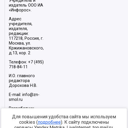
Учредитель и
издатель ООО ИА
«Инфорос».
Адрес
учредителя,
издателя,
редакции:
117218, Россия, г.
Москва, ул.
Кржижановского,
д.13, кор. 2
Телефон: +7 (495)
718-84-11
И.О. главного
редактора
Дорохова Н.В.
E-mail: info@zn-
smol.ru
Разработчик
сайта –
INFOROS
Для повышения удобства сайта мы используем
2026
cookies (
подробнее
). К сайту подключены
Мы в социальных
сервисы Yandex.Metrika, LiveInternet, top.mail.ru,