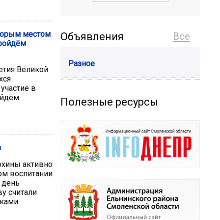
торым местом
Объявления
Все
Пройдём
Разное
етия Великой
хся
участие в
ойдём
Полезные ресурсы
а
охины активно
ом воспитании
 день
у считали
ками.