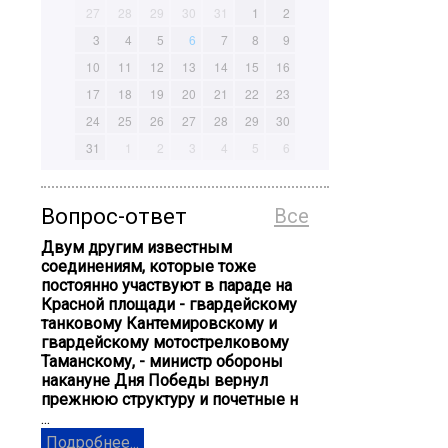
27
28
29
30
31
1
2
3
4
5
6
7
8
9
10
11
12
13
14
15
16
17
18
19
20
21
22
23
24
25
26
27
28
29
30
31
1
2
3
4
5
6
Вопрос-ответ
Все
Двум другим известным
соединениям, которые тоже
постоянно участвуют в параде на
Красной площади - гвардейскому
танковому Кантемировскому и
гвардейскому мотострелковому
Таманскому, - министр обороны
накануне Дня Победы вернул
прежнюю структуру и почетные н
...
Подробнее...