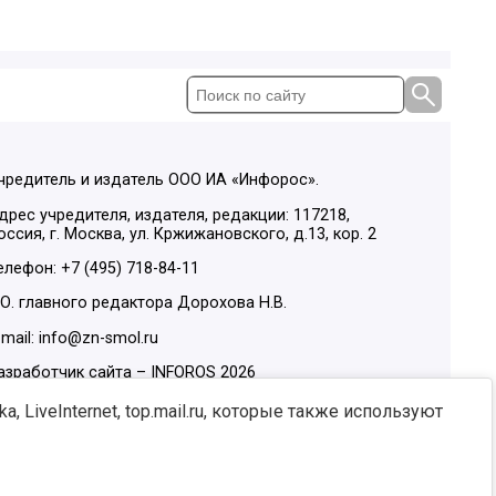
чредитель и издатель ООО ИА «Инфорос».
дрес учредителя, издателя, редакции: 117218,
оссия, г. Москва, ул. Кржижановского, д.13, кор. 2
елефон: +7 (495) 718-84-11
.О. главного редактора Дорохова Н.В.
-mail: info@zn-smol.ru
азработчик сайта –
INFOROS
2026
ы в социальных сетях:
, LiveInternet, top.mail.ru, которые также используют