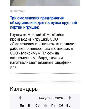
05.08.2026
Три смоленских предприятия
объединились для выпуска крупной
партии игрушек
Группа компаний «СмолТойс»
производит игрушки, ООО
«Смоленская вышивка» выполняет
работы по нанесению вышивки, а
ООО «Максимум Плюс» на
современном оборудовании
изготавливает вязаные шарфики
для...
Календарь
Август
2026
Пн
Вт
Ср
Чт
Пт
Сб
Вс