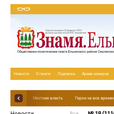
Новости
О газете
Подписка
Архив номеров
Местная власть
Герои на все време
Новости
Все
№ 18 (111