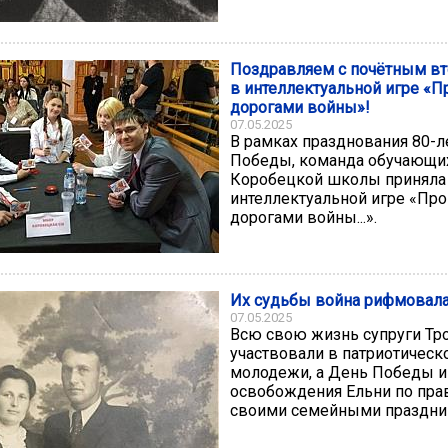
Поздравляем с почётным в
в интеллектуальной игре «
дорогами войны»!
07.05.2025
В рамках празднования 80-л
Победы, команда обучающи
Коробецкой школы приняла 
интеллектуальной игре «Пр
дорогами войны...».
Их судьбы война рифмовал
07.05.2025
Всю свою жизнь супруги Тр
участвовали в патриотическ
молодежи, а День Победы и
освобождения Ельни по прав
своими семейными праздни