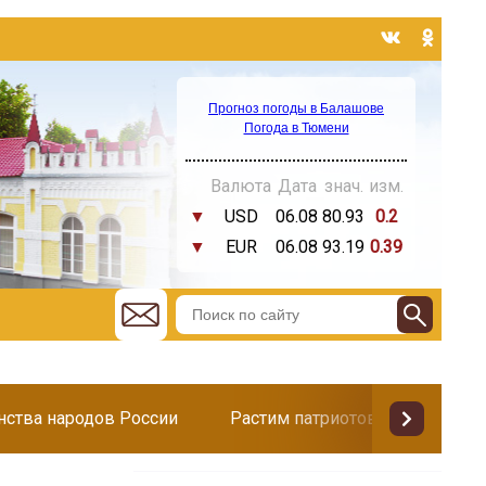
Прогноз погоды в Балашове
Погода в Тюмени
Валюта
Дата
знач.
изм.
▼
USD
06.08
80.93
0.2
▼
EUR
06.08
93.19
0.39
инства народов России
Растим патриотов
Поздр