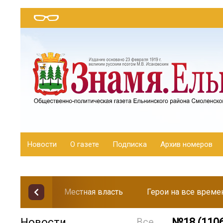
Новости
О газете
Подписка
Архив номеров
Местная власть
Герои на все време
Новости
Все
№18 (1106