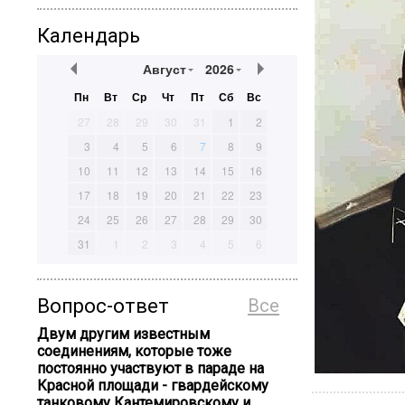
Календарь
Август
2026
Пн
Вт
Ср
Чт
Пт
Сб
Вс
27
28
29
30
31
1
2
3
4
5
6
7
8
9
10
11
12
13
14
15
16
17
18
19
20
21
22
23
24
25
26
27
28
29
30
31
1
2
3
4
5
6
Вопрос-ответ
Все
Двум другим известным
соединениям, которые тоже
постоянно участвуют в параде на
Красной площади - гвардейскому
танковому Кантемировскому и