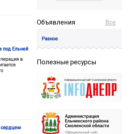
Объявления
Все
Разное
а под Ельней
операция в
Полезные ресурсы
итается
го
 сердцем