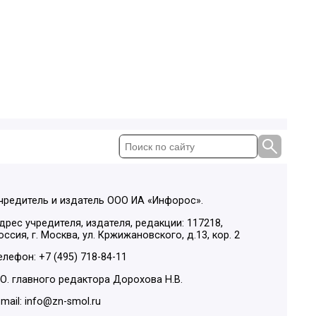
чредитель и издатель ООО ИА «Инфорос».
дрес учредителя, издателя, редакции: 117218,
оссия, г. Москва, ул. Кржижановского, д.13, кор. 2
елефон: +7 (495) 718-84-11
.О. главного редактора Дорохова Н.В.
-mail: info@zn-smol.ru