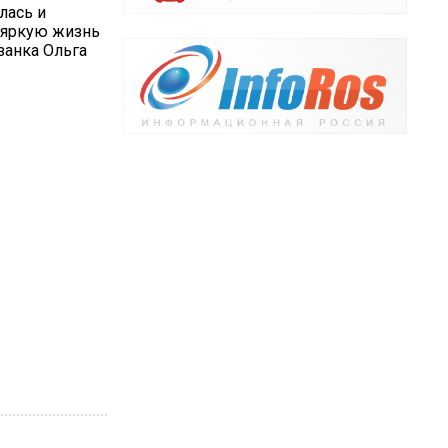
лась и
 яркую жизнь
занка Ольга