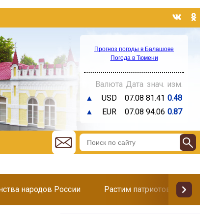
Прогноз погоды в Балашове
Погода в Тюмени
Валюта
Дата
знач.
изм.
▲
USD
07.08
81.41
0.48
▲
EUR
07.08
94.06
0.87
инства народов России
Растим патриотов
Поздр