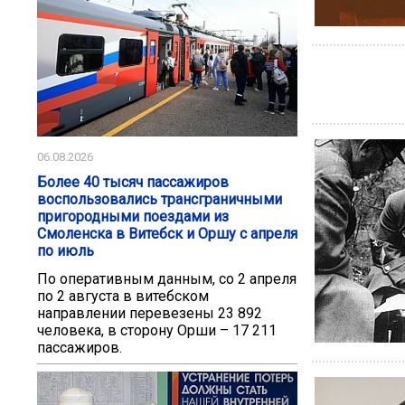
06.08.2026
Более 40 тысяч пассажиров
воспользовались трансграничными
пригородными поездами из
Смоленска в Витебск и Оршу с апреля
по июль
По оперативным данным, со 2 апреля
по 2 августа в витебском
направлении перевезены 23 892
человека, в сторону Орши – 17 211
пассажиров.