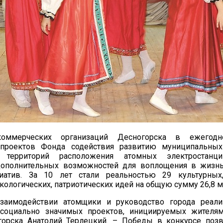
коммерческих организаций Десногорска в ежегодн
проектов Фонда содействия развитию муниципальных
я территорий расположения атомных электростанц
ополнительных возможностей для воплощения в жизн
иатив. За 10 лет стали реальностью 29 культурных,
экологических, патриотических идей на общую сумму 26,8 м
заимодействии атомщики и руководство города реали
социально значимых проектов, инициируемых жителям
горска Анатолий Терлецкий. – Победы в конкурсе поз