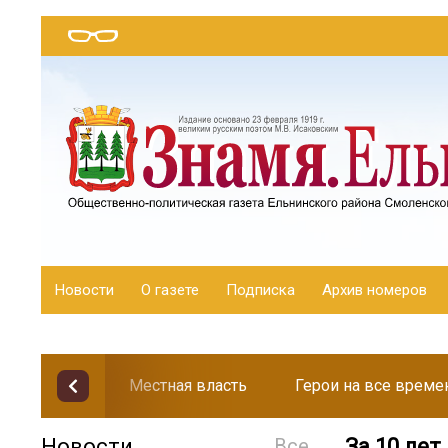
Новости
О газете
Подписка
Архив номеров
Местная власть
Герои на все време
Новости
Все
За 10 ле