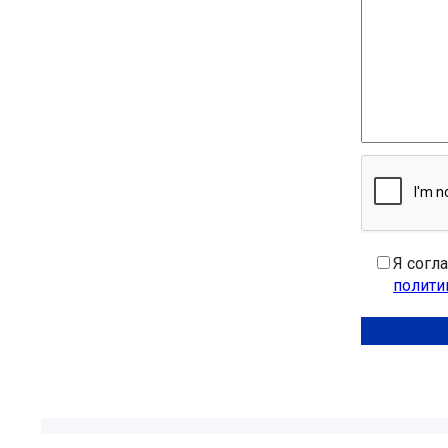
Я согл
полити