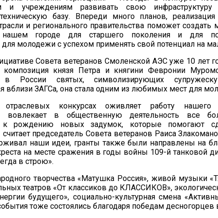
ям и учреждениям развивать свою инфраструктуру
-техническую базу. Впереди много планов, реализаци
трасли и регионального правительства поможет создать
нашем городе для старшего поколения и для под
для молодежи с успехом применять свой потенциал на ма
ициативе Совета ветеранов Смоленской АЭС уже 10 лет г
я композиция князя Петра и княгини Февронии Муром
 в России святых, символизирующих супружеску
я вблизи ЗАГСа, она стала одним из любимых мест для мо
 отраслевых конкурсах оживляет работу нашего в
я, вовлекает в общественную деятельность все б
т к рождению новых задумок, которые помогают с
– считает председатель Совета ветеранов Раиса Злакоман
рживал наши идеи, гранты также были направлены на бл
реста на месте сражения в годы войны 109-й танковой ди
егда в строю».
родного творчества «Матушка Россия», живой музыки «Т
льных театров «От классиков до КЛАССИКОВ», экологическ
нергии будущего», социально-культурная смена «Активн
 события тоже состоялись благодаря победам десногорцев 