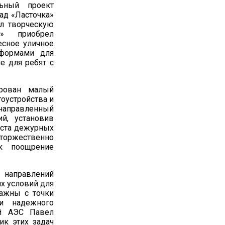
льный проект
сад «Ласточка»
ыл творческую
» приобрел
есное уличное
 формами для
е для ребят с
ирован малый
гоустройства и
 направленный
й, установив
еста дежурных
 торжественно
к поощрение
 направлений
их условий для
ажны с точки
и надежного
ой АЭС Павел
ик этих задач