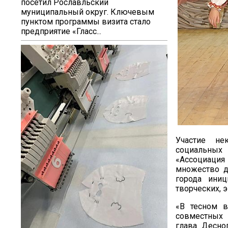
посетил Рославльский
муниципальный округ. Ключевым
пунктом программы визита стало
предприятие «Гласс...
Участие не
социальных 
«Ассоциаци
множество д
города иниц
творческих, 
«В тесном в
совместных 
глава Десно