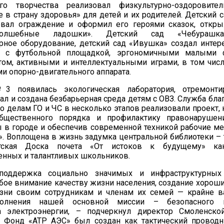
го творчества реализовал физкультурно-оздоровите
 в страну здоровья» для детей и их родителей. Детский 
овал ограждение и оформил его героями сказок, откр
олшебные ладошки». Детский сад «Чебурашка
рное оборудование, детский сад «Ивушка» создал интер
во с футбольной площадкой, эргономичными малыми
том, активными и интеллектуальными играми, в том числ
и опорно-двигательного аппарата.
 появилась экологическая лаборатория, отремонт
ал и создана безбарьерная среда детям с ОВЗ. Служба бла
о делам ГО и ЧС в несколько этапов реализовали проект,
бщественного порядка и профилактику правонарушени
 в городе и обеспечив современной техникой рабочие м
. Воплощена в жизнь задумка центральной библиотеки –
тская Доска почета «От истоков к будущему» ка
енных и талантливых школьников.
 поддержка социально значимых и инфраструктурных
обое внимание качеству жизни населения, создание хорош
зни своим сотрудникам и членам их семей — крайне в
олнения нашей основной миссии – безопасного 
а электроэнергии, – подчеркнул директор Смоленск
– Фонд «АТР АЭС» был создан как тактический проводн