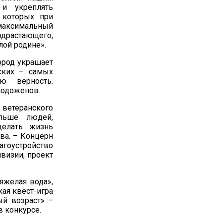
 и укреплять
я которых при
 максимальный
растающего,
лой родине».
ород украшает
ских – самых
ю верность.
лодоженов.
етеранского
ольше людей,
делать жизнь
ова. – Концерн
агоустройство
визии, проект
яжелая вода»,
ая квест-игра
ый возраст» –
в конкурсе.