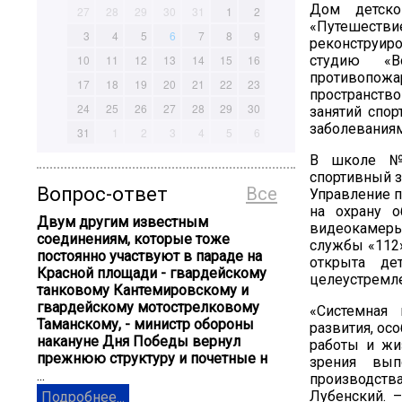
Дом детско
27
28
29
30
31
1
2
«Путешествие
3
4
5
6
7
8
9
реконструир
студию «В
10
11
12
13
14
15
16
противопожа
17
18
19
20
21
22
23
пространст
24
25
26
27
28
29
30
занятий спор
заболеваниям
31
1
2
3
4
5
6
В школе №3
спортивный з
Вопрос-ответ
Все
Управление п
на охрану о
Двум другим известным
видеокамеры
соединениям, которые тоже
службы «112»
постоянно участвуют в параде на
открыта де
Красной площади - гвардейскому
целеустремл
танковому Кантемировскому и
гвардейскому мотострелковому
«Системная
Таманскому, - министр обороны
развития, ос
накануне Дня Победы вернул
работы и жи
прежнюю структуру и почетные н
зрения вып
...
производств
Лубенский. 
Подробнее...