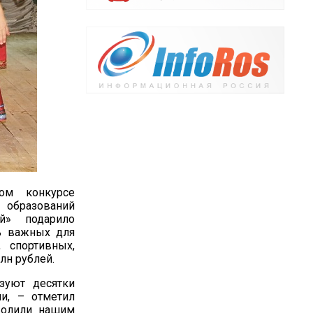
ом конкурсе
 образований
ий» подарило
ь важных для
 спортивных,
лн рублей.
зуют десятки
и, – отметил
волили нашим