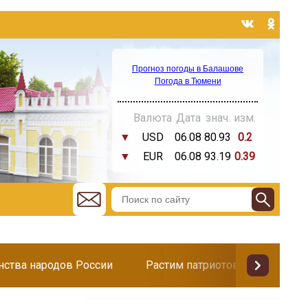
Прогноз погоды в Балашове
Погода в Тюмени
Валюта
Дата
знач.
изм.
▼
USD
06.08
80.93
0.2
▼
EUR
06.08
93.19
0.39
инства народов России
Растим патриотов
Поздр