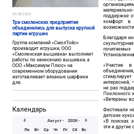
организаци
материально
05.08.2026
поддержке о
комфорт в 
Три смоленских предприятия
возможности 
объединились для выпуска крупной
партии игрушек
Благодаря ин
Группа компаний «СмолТойс»
скульптурна
производит игрушки, ООО
почитаемых
«Смоленская вышивка» выполняет
Установленна
работы по нанесению вышивки, а
«Участие в
ООО «Максимум Плюс» на
объединени
современном оборудовании
стимулируе
изготавливает вязаные шарфики
интересней, 
для...
не раз подде
Поклонного к
«Ветераны вс
Календарь
Фестивали на
детских куко
Август
2026
«В поисках э
эти и другие
Пн
Вт
Ср
Чт
Пт
Сб
Вс