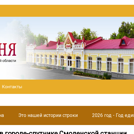
Контакты
на
Это нашей истории строки
2026 год - Год ед
т в городе-спутнике Смоленской станции