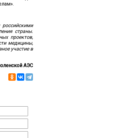
елам».
и российскими
ления страны.
ных проектов,
сти медицины,
ное участие в
оленской АЭС