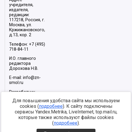
учредителя,
издателя,
редакции:
117218, Россия, г.
Москва, ул.
Кржижановского,
д.13, кор. 2
Телефон: +7 (495)
718-84-11
И.О. главного
редактора
Дорохова Н.В.
E-mail: info@zn-
smol.ru
Разработчик
сайта –
INFOROS
Для повышения удобства сайта мы используем
2026
cookies (
подробнее
). К сайту подключены
Мы в социальных
сервисы Yandex.Metrika, LiveInternet, top.mail.ru,
сетях:
которые также используют файлы cookies
(
подробнее
).