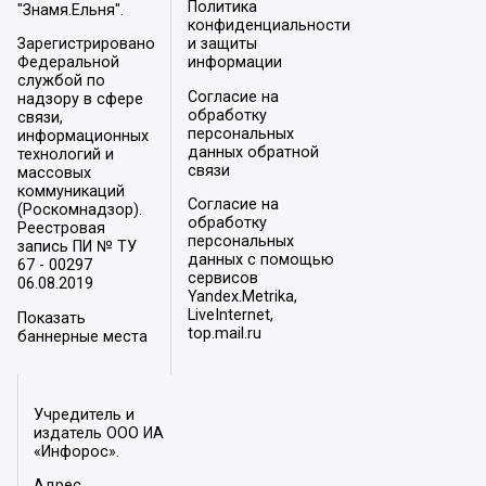
Политика
"Знамя.Ельня".
конфиденциальности
Зарегистрировано
и защиты
Федеральной
информации
службой по
Согласие на
надзору в сфере
обработку
связи,
персональных
информационных
данных обратной
технологий и
связи
массовых
коммуникаций
Согласие на
(Роскомнадзор).
обработку
Реестровая
персональных
запись ПИ № ТУ
данных с помощью
67 - 00297
сервисов
06.08.2019
Yandex.Metrika,
LiveInternet,
Показать
top.mail.ru
баннерные места
Учредитель и
издатель ООО ИА
«Инфорос».
Адрес