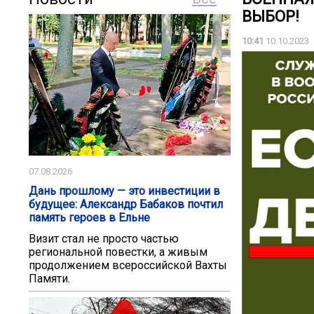
ВЫБОР!
10:41
10.10.2023
07.08.2026
Дань прошлому — это инвестиции в
будущее: Александр Бабаков почтил
память героев в Ельне
Визит стал не просто частью
региональной повестки, а живым
продолжением всероссийской Вахты
Памяти.