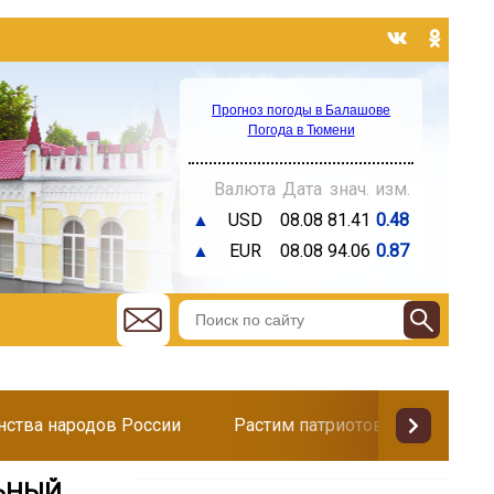
Прогноз погоды в Балашове
Погода в Тюмени
Валюта
Дата
знач.
изм.
▲
USD
08.08
81.41
0.48
▲
EUR
08.08
94.06
0.87
инства народов России
Растим патриотов
Поздр
ЛЬНЫЙ