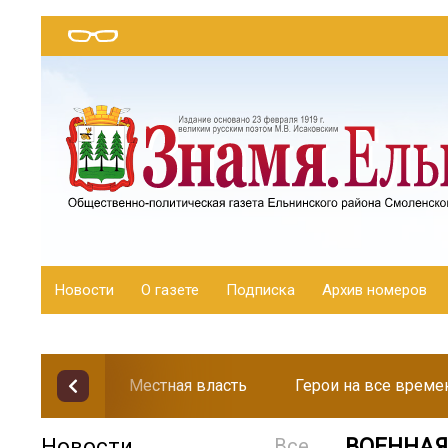
Новости
О газете
Подписка
Архив номеров
Местная власть
Герои на все време
Новости
Все
ВОЕННАЯ