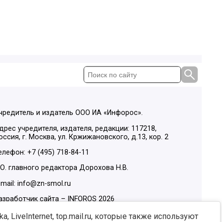
чредитель и издатель ООО ИА «Инфорос».
дрес учредителя, издателя, редакции: 117218,
оссия, г. Москва, ул. Кржижановского, д.13, кор. 2
елефон: +7 (495) 718-84-11
.О. главного редактора Дорохова Н.В.
-mail: info@zn-smol.ru
азработчик сайта –
INFOROS
2026
ы в социальных сетях:
, LiveInternet, top.mail.ru, которые также используют