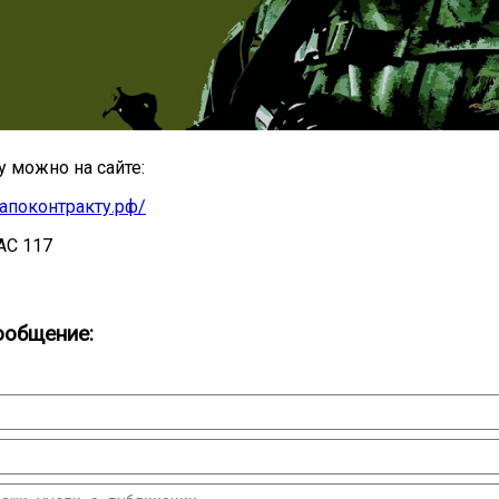
у можно на сайте:
бапоконтракту.рф/
АС 117
ообщение: