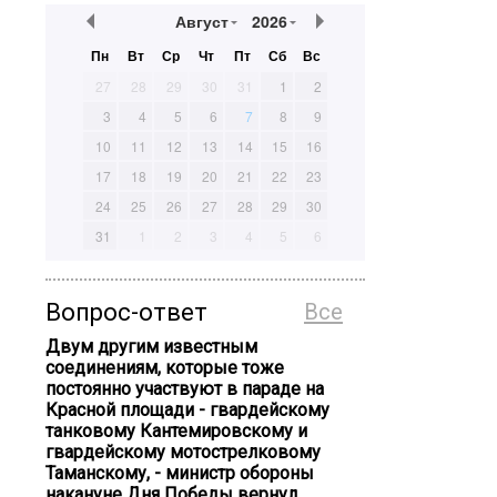
Август
2026
Пн
Вт
Ср
Чт
Пт
Сб
Вс
27
28
29
30
31
1
2
3
4
5
6
7
8
9
10
11
12
13
14
15
16
17
18
19
20
21
22
23
24
25
26
27
28
29
30
31
1
2
3
4
5
6
Вопрос-ответ
Все
Двум другим известным
соединениям, которые тоже
постоянно участвуют в параде на
Красной площади - гвардейскому
танковому Кантемировскому и
гвардейскому мотострелковому
Таманскому, - министр обороны
накануне Дня Победы вернул