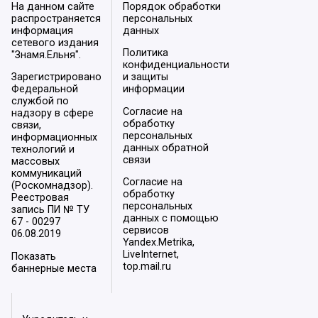
На данном сайте
Порядок обработки
распространяется
персональных
информация
данных
сетевого издания
Политика
"Знамя.Ельня".
конфиденциальности
Зарегистрировано
и защиты
Федеральной
информации
службой по
Согласие на
надзору в сфере
обработку
связи,
персональных
информационных
данных обратной
технологий и
связи
массовых
коммуникаций
Согласие на
(Роскомнадзор).
обработку
Реестровая
персональных
запись ПИ № ТУ
данных с помощью
67 - 00297
сервисов
06.08.2019
Yandex.Metrika,
LiveInternet,
Показать
top.mail.ru
баннерные места