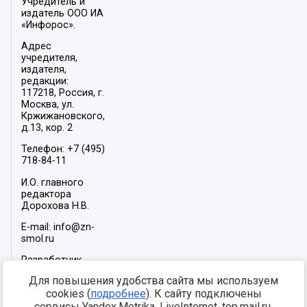
Учредитель и
издатель ООО ИА
«Инфорос».
Адрес
учредителя,
издателя,
редакции:
117218, Россия, г.
Москва, ул.
Кржижановского,
д.13, кор. 2
Телефон: +7 (495)
718-84-11
И.О. главного
редактора
Дорохова Н.В.
E-mail: info@zn-
smol.ru
Разработчик
сайта –
INFOROS
Для повышения удобства сайта мы используем
2026
cookies (
подробнее
). К сайту подключены
Мы в социальных
сервисы Yandex.Metrika, LiveInternet, top.mail.ru,