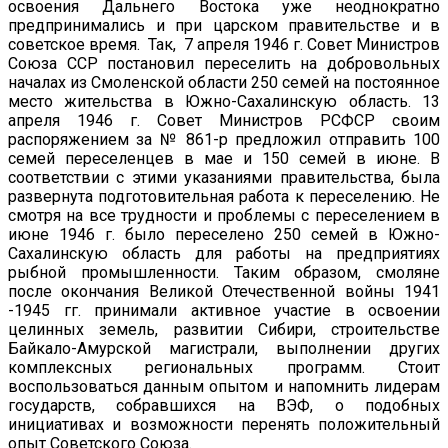
освоения Дальнего Востока уже неоднократно
предпринимались и при царском правительстве и в
советское время. Так, 7 апреля 1946 г. Совет Министров
Союза ССР постановил переселить на добровольных
началах из Смоленской области 250 семей на постоянное
место жительства в Южно-Сахалинскую область. 13
апреля 1946 г. Совет Министров РСФСР своим
распоряжением за № 861-р предложил отправить 100
семей переселенцев в мае и 150 семей в июне. В
соответствии с этими указаниями правительства, была
развернута подготовительная работа к переселению. Не
смотря на все трудности и проблемы с переселением в
июне 1946 г. было переселено 250 семей в Южно-
Сахалинскую область для работы на предприятиях
рыбной промышленности. Таким образом, смоляне
после окончания Великой Отечественной войны 1941
-1945 гг. принимали активное участие в освоении
целинных земель, развитии Сибири, строительстве
Байкало-Амурской магистрали, выполнении других
комплексных региональных программ. Стоит
воспользоваться данным опытом и напомнить лидерам
государств, собравшихся на ВЭФ, о подобных
инициативах и возможности перенять положительный
опыт Советского Союза.