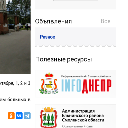
Объявления
Все
Разное
Полезные ресурсы
ября, 1, 2 и 3
риём больных в