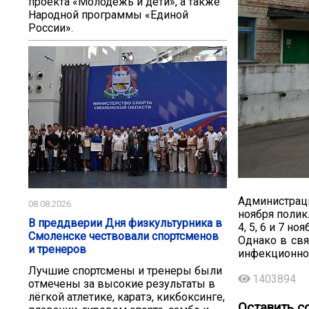
проекта «Молодёжь и дети», а также
Народной программы «Единой
России».
Администраци
08.08.2026
ноября полик
В преддверии Дня физкультурника в
4, 5, 6 и 7 н
Смоленске чествовали спортсменов
Однако в свя
и тренеров
инфекционно
Лучшие спортсмены и тренеры были
1403894
отмечены за высокие результаты в
лёгкой атлетике, каратэ, кикбоксинге,
Оставить с