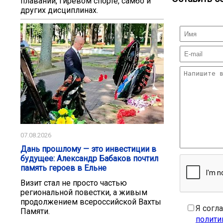
плавании, гиревом спорте, самбо и
других дисциплинах.
07.08.2026
Дань прошлому — это инвестиции в
будущее: Александр Бабаков почтил
память героев в Ельне
Визит стал не просто частью
региональной повестки, а живым
продолжением всероссийской Вахты
Я согл
Памяти.
полити