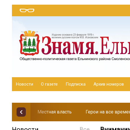
Новости
О газете
Подписка
Архив номеров
Местная власть
Герои на все време
Новости
Все
Вниманию