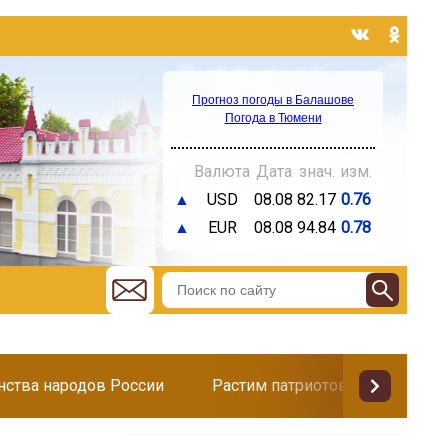
Прогноз погоды в Балашове
Погода в Тюмени
Валюта
Дата
знач.
изм.
▲
USD
08.08
82.17
0.76
▲
EUR
08.08
94.84
0.78
инства народов России
Растим патриотов
Поздр