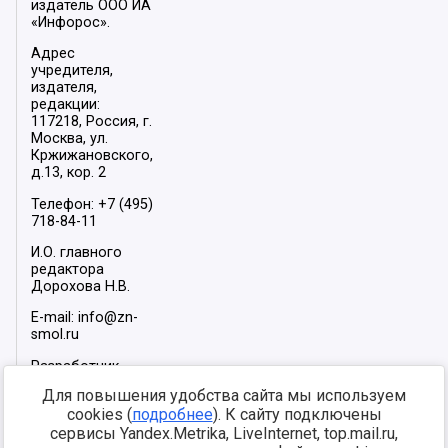
издатель ООО ИА
«Инфорос».
Адрес
учредителя,
издателя,
редакции:
117218, Россия, г.
Москва, ул.
Кржижановского,
д.13, кор. 2
Телефон: +7 (495)
718-84-11
И.О. главного
редактора
Дорохова Н.В.
E-mail: info@zn-
smol.ru
Разработчик
сайта –
INFOROS
Для повышения удобства сайта мы используем
2026
cookies (
подробнее
). К сайту подключены
Мы в социальных
сервисы Yandex.Metrika, LiveInternet, top.mail.ru,