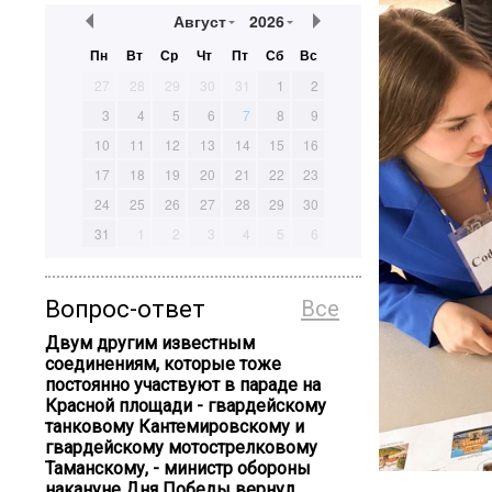
Август
2026
Пн
Вт
Ср
Чт
Пт
Сб
Вс
27
28
29
30
31
1
2
3
4
5
6
7
8
9
10
11
12
13
14
15
16
17
18
19
20
21
22
23
24
25
26
27
28
29
30
31
1
2
3
4
5
6
Вопрос-ответ
Все
Двум другим известным
соединениям, которые тоже
постоянно участвуют в параде на
Красной площади - гвардейскому
танковому Кантемировскому и
гвардейскому мотострелковому
Таманскому, - министр обороны
накануне Дня Победы вернул