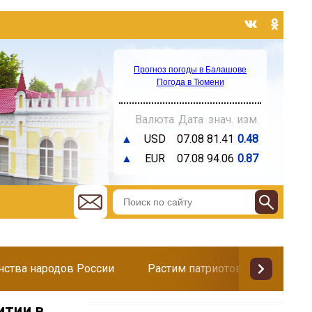
Прогноз погоды в Балашове
Погода в Тюмени
Валюта
Дата
знач.
изм.
▲
USD
07.08
81.41
0.48
▲
EUR
07.08
94.06
0.87
инства народов России
Растим патриотов
Поздр
итии в