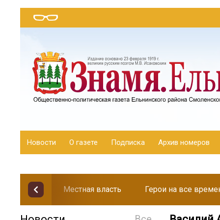
Новости
О газете
Подписка
Архив номеров
Местная власть
Герои на все време
Новости
Все
Василий А