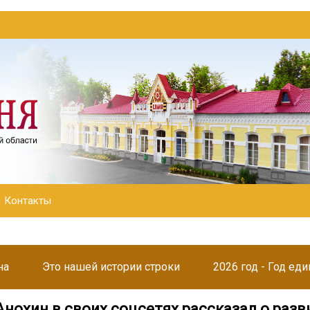
Контакты
на
Это нашей истории строки
2026 год - Год ед
нохин в своих соцсетях рассказал о разв