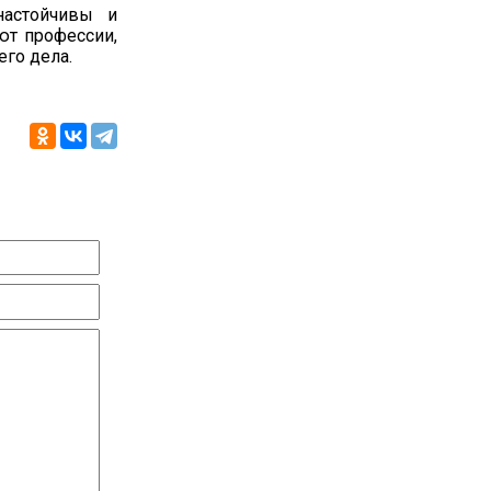
настойчивы и
ют профессии,
его дела.