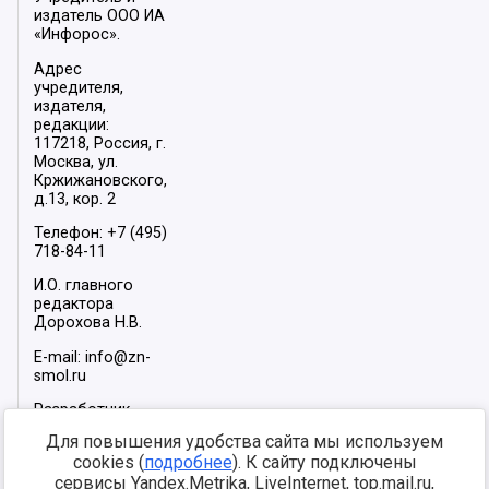
издатель ООО ИА
«Инфорос».
Адрес
учредителя,
издателя,
редакции:
117218, Россия, г.
Москва, ул.
Кржижановского,
д.13, кор. 2
Телефон: +7 (495)
718-84-11
И.О. главного
редактора
Дорохова Н.В.
E-mail: info@zn-
smol.ru
Разработчик
сайта –
INFOROS
Для повышения удобства сайта мы используем
2026
cookies (
подробнее
). К сайту подключены
Мы в социальных
сервисы Yandex.Metrika, LiveInternet, top.mail.ru,