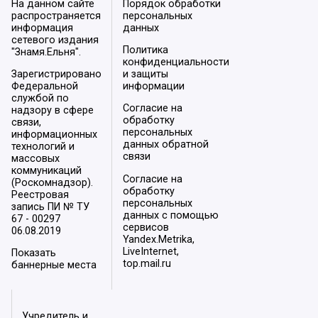
На данном сайте
Порядок обработки
распространяется
персональных
информация
данных
сетевого издания
Политика
"Знамя.Ельня".
конфиденциальности
Зарегистрировано
и защиты
Федеральной
информации
службой по
Согласие на
надзору в сфере
обработку
связи,
персональных
информационных
данных обратной
технологий и
связи
массовых
коммуникаций
Согласие на
(Роскомнадзор).
обработку
Реестровая
персональных
запись ПИ № ТУ
данных с помощью
67 - 00297
сервисов
06.08.2019
Yandex.Metrika,
LiveInternet,
Показать
top.mail.ru
баннерные места
Учредитель и