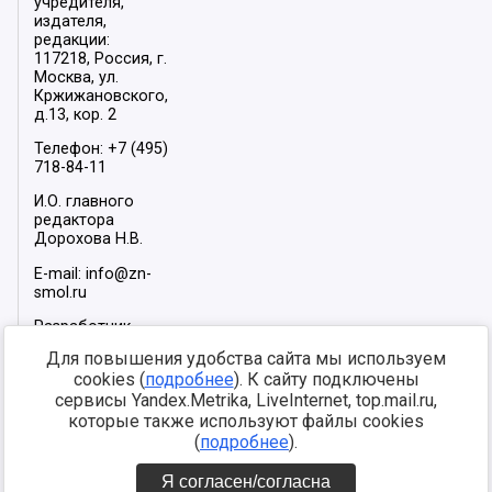
учредителя,
издателя,
редакции:
117218, Россия, г.
Москва, ул.
Кржижановского,
д.13, кор. 2
Телефон: +7 (495)
718-84-11
И.О. главного
редактора
Дорохова Н.В.
E-mail: info@zn-
smol.ru
Разработчик
сайта –
INFOROS
Для повышения удобства сайта мы используем
2026
cookies (
подробнее
). К сайту подключены
Мы в социальных
сервисы Yandex.Metrika, LiveInternet, top.mail.ru,
сетях:
которые также используют файлы cookies
(
подробнее
).
Я согласен/согласна