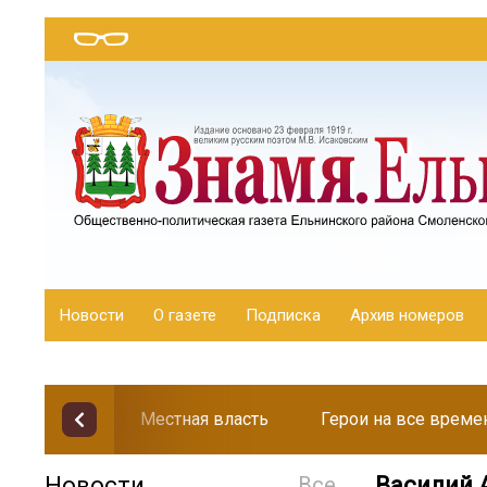
Новости
О газете
Подписка
Архив номеров
Местная власть
Герои на все време
Новости
Все
Василий 