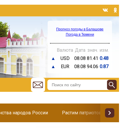
Прогноз погоды в Балашове
Погода в Тюмени
Валюта
Дата
знач.
изм.
▲
USD
08.08
81.41
0.48
▲
EUR
08.08
94.06
0.87
инства народов России
Растим патриотов
Поздр