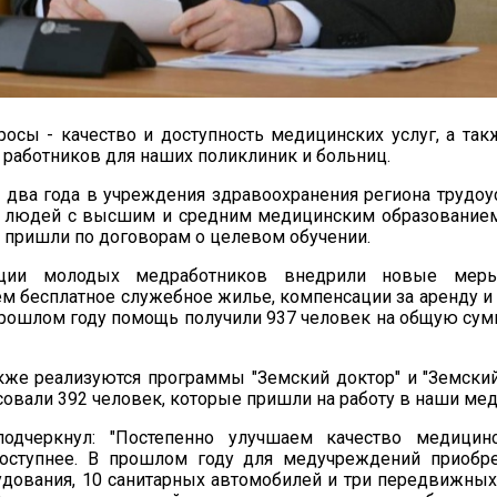
осы - качество и доступность медицинских услуг, а так
работников для наших поликлиник и больниц.
 два года в учреждения здравоохранения региона трудоу
 людей с высшим и средним медицинским образованием
пришли по договорам о целевом обучении.
ции молодых медработников внедрили новые меры
м бесплатное служебное жилье, компенсации за аренду 
прошлом году помощь получили 937 человек на общую су
кже реализуются программы "Земский доктор" и "Земски
совали 392 человек, которые пришли на работу в наши ме
подчеркнул: "Постепенно улучшаем качество медицин
оступнее. В прошлом году для медучреждений приобре
удования, 10 санитарных автомобилей и три передвижны