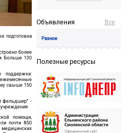
Объявления
Все
же подготовка
Разное
строено более
. Больше 130
Полезные ресурсы
 поддержки:
и ежемесячные
мму свыше 150
й фельдшер" -
дучреждения.
ской помощи,
ли почти 850
х медицинских