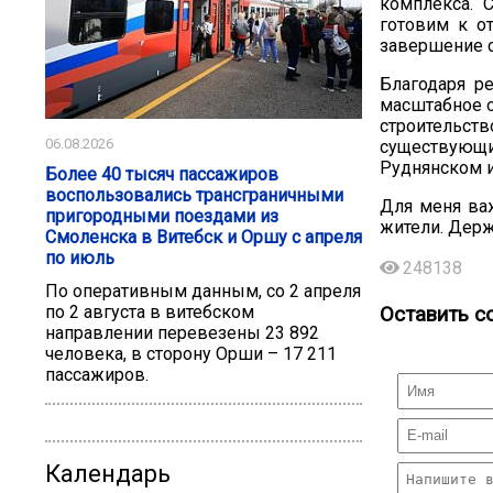
комплекса. 
готовим к о
завершение с
Благодаря р
масштабное о
строительств
06.08.2026
существующи
Руднянском и
Более 40 тысяч пассажиров
воспользовались трансграничными
Для меня ва
пригородными поездами из
жители. Держ
Смоленска в Витебск и Оршу с апреля
по июль
248138
По оперативным данным, со 2 апреля
по 2 августа в витебском
Оставить с
направлении перевезены 23 892
человека, в сторону Орши – 17 211
пассажиров.
Календарь