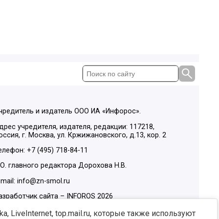
чредитель и издатель ООО ИА «Инфорос».
дрес учредителя, издателя, редакции: 117218,
оссия, г. Москва, ул. Кржижановского, д.13, кор. 2
елефон: +7 (495) 718-84-11
.О. главного редактора Дорохова Н.В.
-mail: info@zn-smol.ru
азработчик сайта –
INFOROS
2026
ы в социальных сетях:
, LiveInternet, top.mail.ru, которые также используют