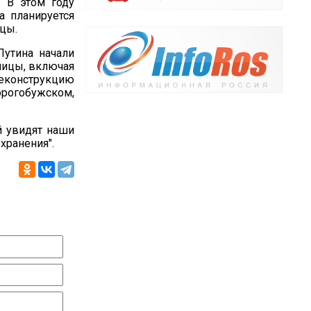
. В этом году
а планируется
цы.
утина начали
ницы, включая
реконструкцию
рогобужском,
й увидят наши
хранения".