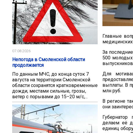
Главные вопр
медицинских 
07.08.2026
За последние
500 молодых
Непогода в Смоленской области
выпускников 
продолжается
Для мотива
По данным МЧС, до конца суток 7
предоставляе
августа на территории Смоленской
выплаты. В 
области сохранятся кратковременные
млн руб.
дожди, местами сильные, грозы,
ветер с порывами до 15–20 м/с,...
В регионе та
они заинтере
Губернатор 
делаем её д
единиц обор