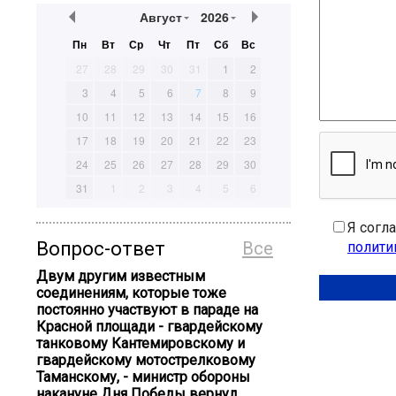
Август
2026
Пн
Вт
Ср
Чт
Пт
Сб
Вс
27
28
29
30
31
1
2
3
4
5
6
7
8
9
10
11
12
13
14
15
16
17
18
19
20
21
22
23
24
25
26
27
28
29
30
31
1
2
3
4
5
6
Я согл
Вопрос-ответ
Все
полити
Двум другим известным
соединениям, которые тоже
постоянно участвуют в параде на
Красной площади - гвардейскому
танковому Кантемировскому и
гвардейскому мотострелковому
Таманскому, - министр обороны
накануне Дня Победы вернул