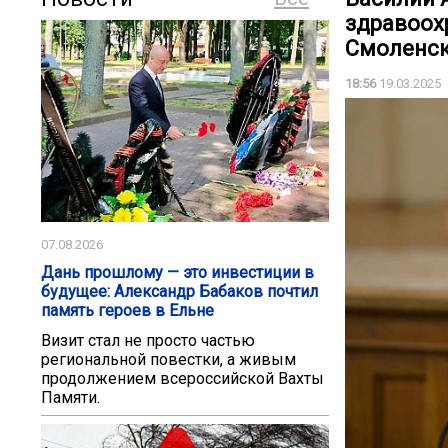
здравоох
Смоленск
18:56
19.03.2025
07.08.2026
Дань прошлому — это инвестиции в
будущее: Александр Бабаков почтил
память героев в Ельне
Визит стал не просто частью
региональной повестки, а живым
продолжением всероссийской Вахты
Памяти.