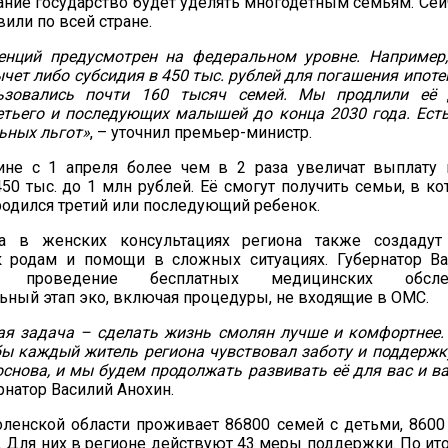
ние государство будет уделять многодетным семьям.
Сей
овили
по всей стране
.
енций предусмотрен на федеральном уровне. Например
чет либо субсидия в 450 тыс. рублей для погашения ипоте
ьзовались почти 160 тысяч семей. Мы продлили её 
етьего и последующих малышей до конца 2030 года
.
Ест
ьных льгот
»
, – уточнил премьер-министр.
не с 1 апреля б
олее чем в 2 раза
увеличат выплату
450 тыс. до 1 млн руб
лей.
Её смогут получить семьи, в ко
родился третий или последующий ребенок.
да в женских консультациях
региона также
создаду
к родам и помощи в сложных ситуациях. Г
убернатор В
ал проведение бесплатных медицинских обсл
ьный этап эко, включая процедуры, не входящие в ОМС.
ая задача – сделать жизнь смолян лучше и комфортнее
бы каждый житель региона чувствовал заботу и поддержк
основа, и мы будем продолжать развивать её для вас и в
рнатор Василий Анохин.
оленской
области проживает 86800 семей с детьми, 8600
 Для них в регионе действуют 43 меры поддержки.
По
ит