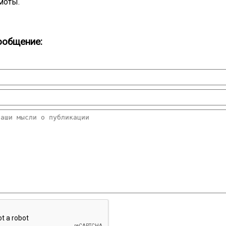
моты.
ообщение: