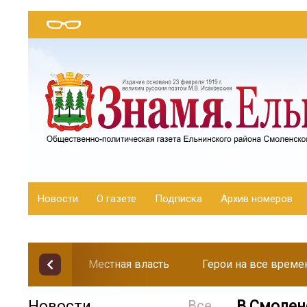
Новости
О газете
Подписка
Архив номеров
Местная власть
Герои на все време
Новости
Все
В Смолен