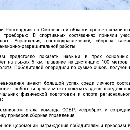
и Росгвардии по Смоленской области прошел чемпиона
 троеборью. В спортивных состязаниях приняли уча
ьного Управления, спецподразделений, сборная внев
ензионно-разрешительной работы.
цам предстояло показать навыки в трех основных
бег на лыжах 5 км, плавание на дистанцию 100 метров 
олета. Победителей опередили по сумме очков, получен
евнования имеют большой успех среди личного состав
ловек любого возраста может показать здесь определенны
ачальник физической подготовки и спорта регионально
С.
чемпионом стала команда СОБР, «серебро» у сотруд
йку призеров сборная Управления.
енной церемонии награждения победителям и призерам в