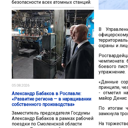
безопасности всех атомных станций.
В Управлени
офицерскому
территориал
охраны и лиц
Росгвардей
чемпионата: 
боевого пист
упражнение.
«Данные сор
05.08.2026
принципе, че
- отметил н
Александр Бабаков в Рославле:
майор Денис 
«Развитие региона — в наращивании
собственного производства»
По итогам 
Заместитель председателя Госдумы
замкнула тро
Александр Бабаков в рамках рабочей
На торжеств
поездки по Смоленской области