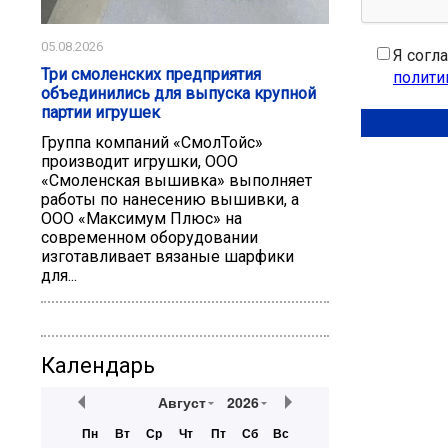
05.08.2026
Я согл
Три смоленских предприятия
полити
объединились для выпуска крупной
партии игрушек
Группа компаний «СмолТойс»
производит игрушки, ООО
«Смоленская вышивка» выполняет
работы по нанесению вышивки, а
ООО «Максимум Плюс» на
современном оборудовании
изготавливает вязаные шарфики
для...
Календарь
Август
2026
Пн
Вт
Ср
Чт
Пт
Сб
Вс