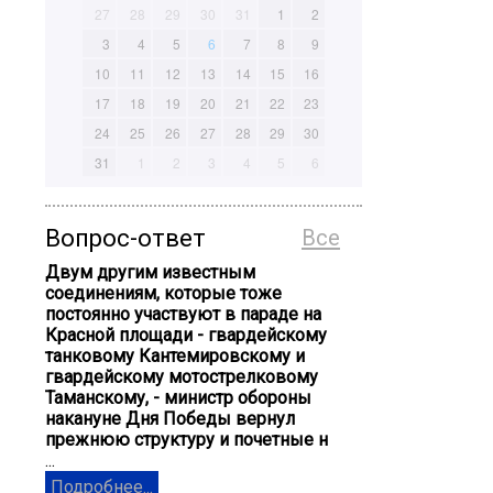
27
28
29
30
31
1
2
3
4
5
6
7
8
9
10
11
12
13
14
15
16
17
18
19
20
21
22
23
24
25
26
27
28
29
30
31
1
2
3
4
5
6
Вопрос-ответ
Все
Двум другим известным
соединениям, которые тоже
постоянно участвуют в параде на
Красной площади - гвардейскому
танковому Кантемировскому и
гвардейскому мотострелковому
Таманскому, - министр обороны
накануне Дня Победы вернул
прежнюю структуру и почетные н
...
Подробнее...