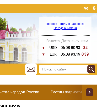
Прогноз погоды в Балашове
Погода в Тюмени
Валюта
Дата
знач.
изм.
▼
USD
06.08
80.93
0.2
▼
EUR
06.08
93.19
0.39
инства народов России
Растим патриотов
Поздр
лучших в