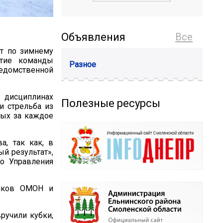
Объявления
Все
т по зимнему
стие команды
Разное
едомственной
 дисциплинах
Полезные ресурсы
и стрельба из
ных за каждое
а, так как, в
й результат»,
го Управления
ников ОМОН и
ручили кубки,