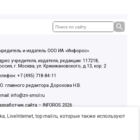
чредитель и издатель ООО ИА «Инфорос».
дрес учредителя, издателя, редакции: 117218,
оссия, г. Москва, ул. Кржижановского, д.13, кор. 2
елефон: +7 (495) 718-84-11
.О. главного редактора Дорохова Н.В.
-mail: info@zn-smol.ru
азработчик сайта –
INFOROS
2026
ы в социальных сетях:
, LiveInternet, top.mail.ru, которые также используют