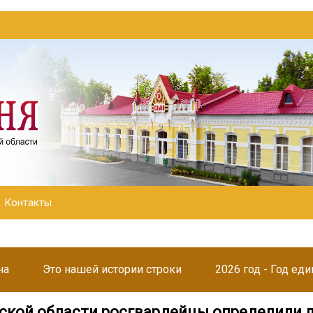
Контакты
на
Это нашей истории строки
2026 год - Год ед
ской области росгвардейцы определили 