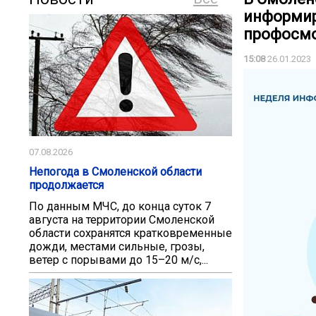
информир
профосм
15:08
26.01.2023
07.08.2026
Непогода в Смоленской области
продолжается
По данным МЧС, до конца суток 7
августа на территории Смоленской
области сохранятся кратковременные
дожди, местами сильные, грозы,
ветер с порывами до 15–20 м/с,...