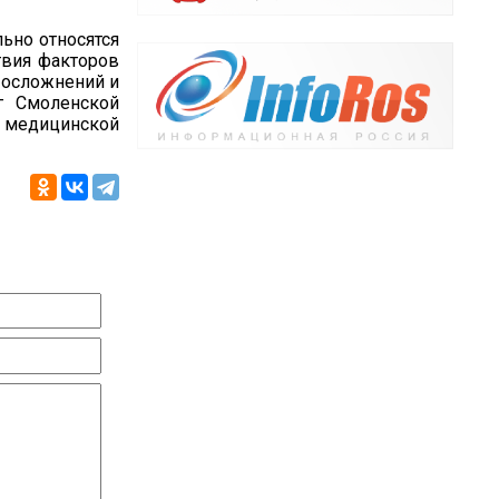
ьно относятся
твия факторов
х осложнений и
г Смоленской
медицинской