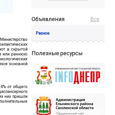
Объявления
Все
Разное
Министерство
илактических
ают в скрытой
Полезные ресурсы
а или раннюю
онкологических
ихся основной
34% от общего
 диспансерного
из них пришли
полнительные