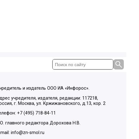
чредитель и издатель ООО ИА «Инфорос».
дрес учредителя, издателя, редакции: 117218,
оссия, г. Москва, ул. Кржижановского, д.13, кор. 2
елефон: +7 (495) 718-84-11
.О. главного редактора Дорохова Н.В.
-mail: info@zn-smol.ru