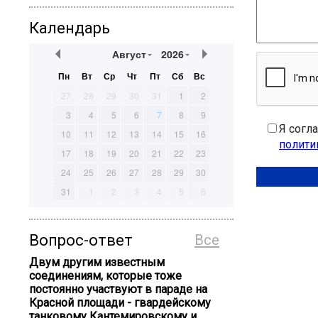
Календарь
Август
2026
Пн
Вт
Ср
Чт
Пт
Сб
Вс
27
28
29
30
31
1
2
3
4
5
6
7
8
9
Я согл
10
11
12
13
14
15
16
полити
17
18
19
20
21
22
23
24
25
26
27
28
29
30
31
1
2
3
4
5
6
Вопрос-ответ
Все
Двум другим известным
соединениям, которые тоже
постоянно участвуют в параде на
Красной площади - гвардейскому
танковому Кантемировскому и