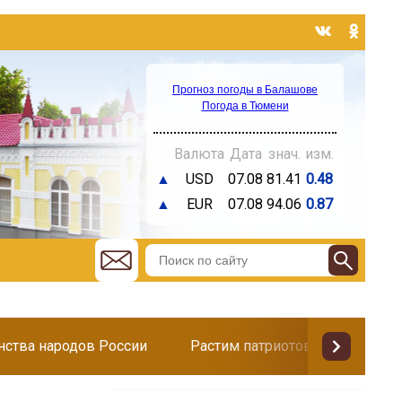
Прогноз погоды в Балашове
Погода в Тюмени
Валюта
Дата
знач.
изм.
▲
USD
07.08
81.41
0.48
▲
EUR
07.08
94.06
0.87
инства народов России
Растим патриотов
Поздр