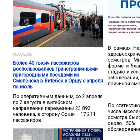
В рамках Не
здравоохран
06.08.2026
осмотров. М
Более 40 тысяч пассажиров
форме и бла
воспользовались трансграничными
стадию и усп
пригородными поездами из
заболеваний,
Смоленска в Витебск и Оршу с апреля
причиной сме
по июль
По оперативным данным, со 2 апреля
по 2 августа в витебском
По статистик
направлении перевезены 23 892
числа населе
человека, в сторону Орши – 17 211
осмотра было
пассажиров.
около 50%.
обследования