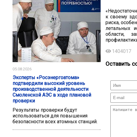
«Недостаточн
к своему зд
риска, особе
летальных и
области, з
профилактики
1404017
Оставить с
05.08.2026
Эксперты «Росэнергоатома»
подтвердили высокий уровень
производственной деятельности
Смоленской АЭС в ходе плановой
проверки
Результаты проверки будут
использоваться для повышения
безопасности всех атомных станций.