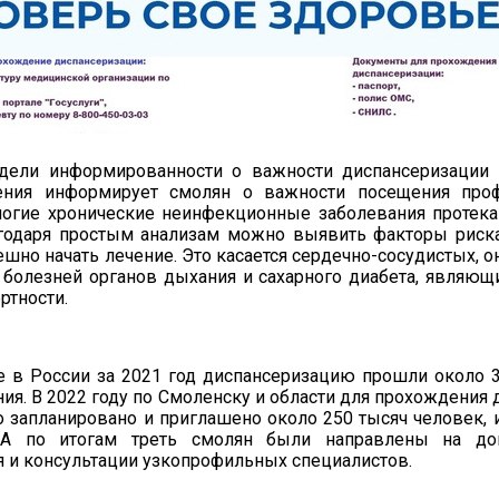
дели информированности о важности диспансеризации 
ения информирует смолян о важности посещения проф
ногие хронические неинфекционные заболевания протек
годаря простым анализам можно выявить факторы риск
ешно начать лечение. Это касается сердечно-сосудистых, 
 болезней органов дыхания и сахарного диабета, являющ
ртности.
е в России за 2021 год диспансеризацию прошли около 
ния. В 2022 году по Смоленску и области для прохождения
 запланировано и приглашено около 250 тысяч человек, 
 А по итогам треть смолян были направлены на до
 и консультации узкопрофильных специалистов.