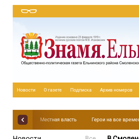
Новости
О газете
Подписка
Архив номеров
Местная власть
Герои на все време
Новости
Все
В Смолен