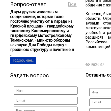
работа в рам
Вопрос-ответ
Все
общения с жи
Двум другим известным
Конечно, был
соединениям, которые тоже
области. От
постоянно участвуют в параде на
вузами стр
Красной площади - гвардейскому
межвузовск
танковому Кантемировскому и
учебной и р
гвардейскому мотострелковому
расширят в
Таманскому, - министр обороны
Российское
накануне Дня Победы вернул
компетенций.
прежнюю структуру и почетные н
...
Подробнее...
982687
Оставить с
Задать вопрос