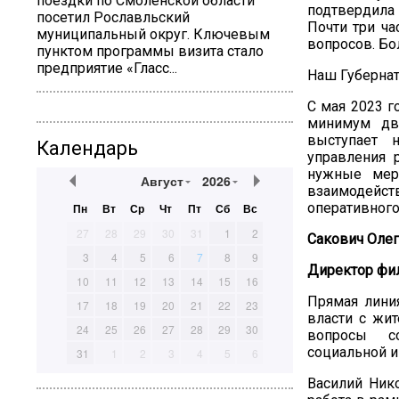
поездки по Смоленской области
подтвердила 
посетил Рославльский
Почти три ча
муниципальный округ. Ключевым
вопросов. Бо
пунктом программы визита стало
предприятие «Гласс...
Наш Губернат
С мая 2023 г
минимум дв
выступает н
Календарь
управления 
нужные мер
Август
2026
взаимодейст
оперативног
Пн
Вт
Ср
Чт
Пт
Сб
Вс
27
28
29
30
31
1
2
Сакович Оле
3
4
5
6
7
8
9
Директор фил
10
11
12
13
14
15
16
Прямая линия
17
18
19
20
21
22
23
власти с жит
24
25
26
27
28
29
30
вопросы со
социальной и
31
1
2
3
4
5
6
Василий Нико