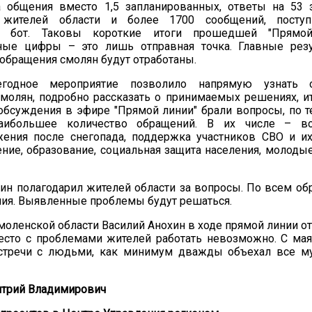
а общения вместо 1,5 запланированных, ответы на 53
 жителей области и более 1700 сообщений, посту
й бот. Таковы короткие итоги прошедшей "Прямой
ные цифры – это лишь отправная точка. Главные резу
 обращения смолян будут отработаны.
годное мероприятие позволило напрямую узнать о
олян, подробно рассказать о принимаемых решениях, ит
обсуждения в эфире "Прямой линии" брали вопросы, по 
наибольшее количество обращений. В их числе – во
жения после снегопада, поддержка участников СВО и и
ние, образование, социальная защита населения, молоды
ин полагодарил жителей области за вопросы. По всем о
ия. Выявленные проблемы будут решаться.
моленской области Василий Анохин в ходе прямой линии от
есто с проблемами жителей работать невозможно. С мая
стречи с людьми, как минимум дважды объехал все м
трий Владимирович