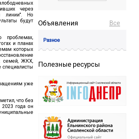
 злободневных
пивших через
 линии". Но
льтаты будут
Объявления
Все
 проблемах,
Разное
огах и планах
темам которых
сстановление
х семей, ЖКХ,
Полезные ресурсы
е специалисты
бращениям уже
метил, что без
 2023 года он
униципальные