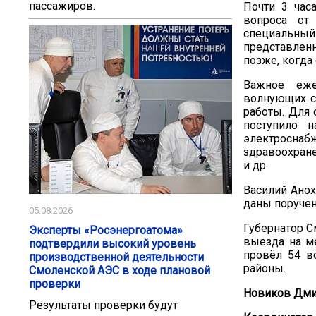
пассажиров.
Почти 3 час
вопроса от
специальны
представлен
позже, когда
Важное еже
волнующих см
работы. Для 
поступило 
электроснаб
здравоохране
и др.
Василий Анох
даны поручен
05.08.2026
Губернатор С
Эксперты «Росэнергоатома»
выезда на м
подтвердили высокий уровень
провёл 54 в
производственной деятельности
районы.
Смоленской АЭС в ходе плановой
проверки
Новиков Дми
Результаты проверки будут