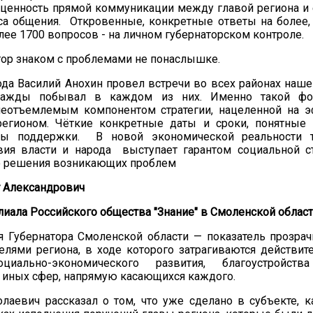
ценность прямой коммуникации между главой региона и 
са общения. Откровенные, конкретные ответы на более,
лее 1700 вопросов - на личном губернаторском контроле.
ор знаком с проблемами не понаслышке.
ода Василий Анохин провел встречи во всех районах наше
ажды побывал в каждом из них. Именно такой фо
еотъемлемым компонентом стратегии, нацеленной на э
регионом. Чёткие конкретные даты и сроки, понятные
ы поддержки. В новой экономической реальности 
вия власти и народа выступает гарантом социальной с
о решения возникающих проблем
г Александрович
иала Российского общества "Знание" в Смоленской облас
 Губернатора Смоленской области — показатель прозрач
елями региона, в ходе которого затрагиваются действи
циально-экономического развития, благоустройства
 иных сфер, напрямую касающихся каждого.
лаевич рассказал о том, что уже сделано в субъекте, к