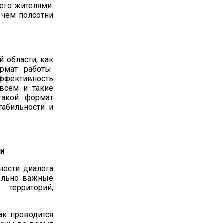
его жителями.
 чем полсотни
й области, как
рмат работы
ффективность
 всем и такие
такой формат
табильности и
ти
ности диалога
тельно важные
 территорий,
ак проводится