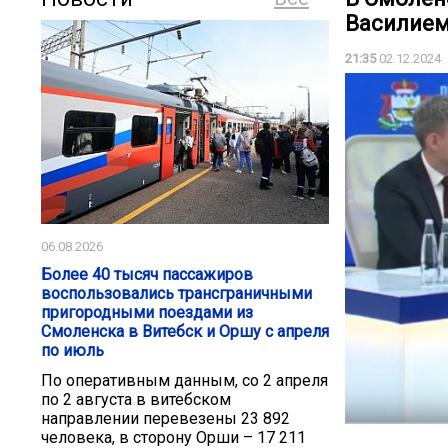
Василие
21:35
02.12.2024
06.08.2026
Более 40 тысяч пассажиров
воспользовались трансграничными
пригородными поездами из
Смоленска в Витебск и Оршу с апреля
по июль
По оперативным данным, со 2 апреля
по 2 августа в витебском
направлении перевезены 23 892
человека, в сторону Орши – 17 211