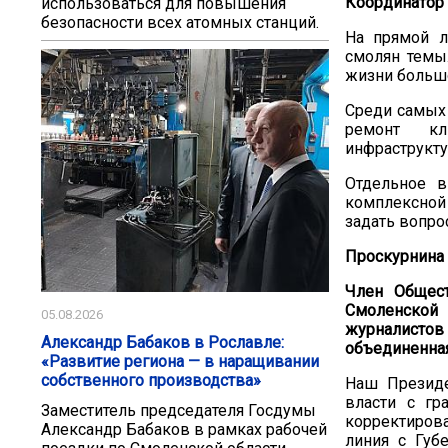
Координатор 
использоваться для повышения
безопасности всех атомных станций.
На прямой л
смолян темы
жизни больш
Среди самых 
ремонт кл
инфраструкту
Отдельное в
комплексной 
задать вопро
Проскурнина
Член Общест
Смоленской 
05.08.2026
журналистов 
Александр Бабаков в Рославле:
объединенна
«Развитие региона — в наращивании
собственного производства»
Наш Президе
власти с гр
Заместитель председателя Госдумы
корректирова
Александр Бабаков в рамках рабочей
линия с Губ