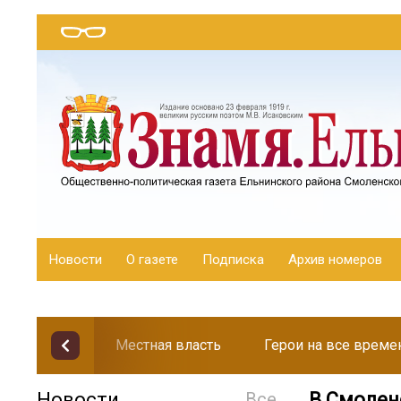
Новости
О газете
Подписка
Архив номеров
Местная власть
Герои на все време
Новости
Все
В Смолен