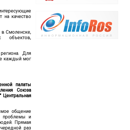
интересующие
т на качество
 в Смоленске,
х объектов,
региона. Для
же каждый мог
енной палаты
еления Союза
" Центральная
ямое общение
е проблемы и
людей. Прямая
чередной раз