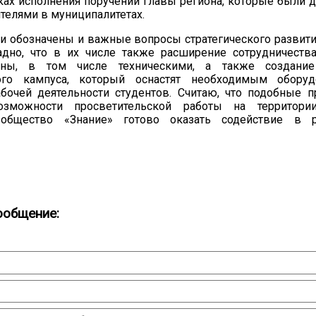
ках исполнения поручений главы региона, которые были 
телями в муниципалитетах.
и обозначены и важные вопросы стратегического развит
радно, что в их числе также расширение сотрудничест
аны, в том числе техническими, а также создани
ого кампуса, который оснастят необходимым обору
абочей деятельности студентов. Считаю, что подобные 
озможности просветительской работы на территор
 общество «Знание» готово оказать содействие в 
ообщение: