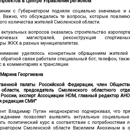
проектов в Центре Управления регионом
инии с Губернатором подняли социально значимые и 
. Важно, что обсуждались те вопросы, которые повлияю
ого количества жителей Смоленской области.
актуальных вопросов оказались строительство аэропорта
ючевых магистралей, реконструкция спортивны
ры ЖКХ в разных муниципалитетах.
нимание уделялось конкретным обращениям жителей 
обратной связи работали специальный бот, телефон, так
с в комментариях к трансляции.
 Марина Георгиевна
венной палаты Российской Федерации, член Обществ
области, председатель Смоленского областного отд
России, эксперт Ассоциации НОМ, главный редактор АНО
я редакция СМИ"
нт Владимир Путин неоднократно подчеркивал, что пр
ажданами позволяет выявлять актуальные социальны
ть политический курс в соответствии с потребностями 
ернатором Смоленской области Василием Анохиным в о