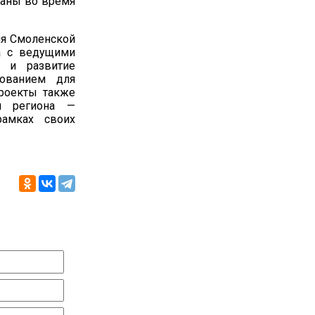
даны во время
ия Смоленской
ва с ведущими
е и развитие
дованием для
проекты также
ии региона —
рамках своих