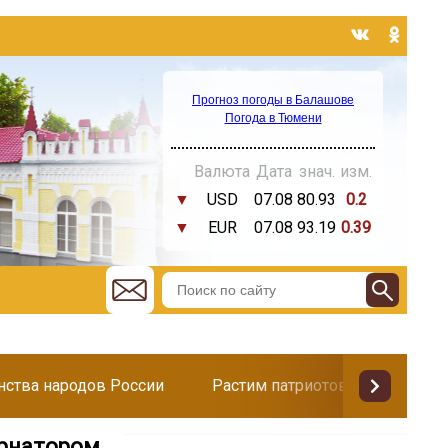
Прогноз погоды в Балашове
Погода в Тюмени
Валюта
Дата
знач.
изм.
▼
USD
07.08
80.93
0.2
▼
EUR
07.08
93.19
0.39
инства народов России
Растим патриотов
Поздр
ернатором