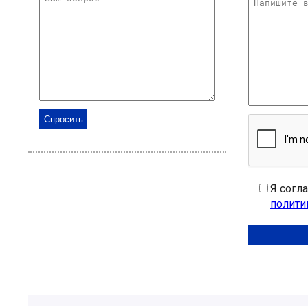
Я согл
полити