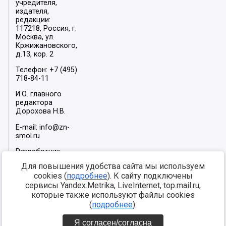
учредителя,
издателя,
редакции:
117218, Россия, г.
Москва, ул.
Кржижановского,
д.13, кор. 2
Телефон: +7 (495)
718-84-11
И.О. главного
редактора
Дорохова Н.В.
E-mail: info@zn-
smol.ru
Разработчик
сайта –
INFOROS
Для повышения удобства сайта мы используем
2026
cookies (
подробнее
). К сайту подключены
Мы в социальных
сервисы Yandex.Metrika, LiveInternet, top.mail.ru,
сетях:
которые также используют файлы cookies
(
подробнее
).
Я согласен/согласна