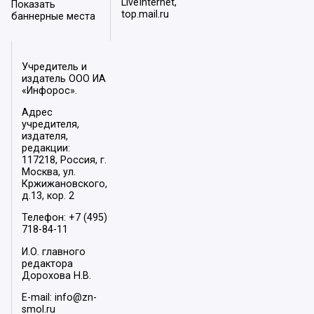
LiveInternet,
Показать
top.mail.ru
баннерные места
Учредитель и
издатель ООО ИА
«Инфорос».
Адрес
учредителя,
издателя,
редакции:
117218, Россия, г.
Москва, ул.
Кржижановского,
д.13, кор. 2
Телефон: +7 (495)
718-84-11
И.О. главного
редактора
Дорохова Н.В.
E-mail: info@zn-
smol.ru