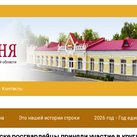
Контакты
на
Это нашей истории строки
2026 год - Год ед
ске росгвардейцы приняли участие в круг