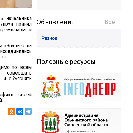
ь начальника
Объявления
Все
упрун принял
стремизмом и
Разное
м «Знание» на
рисоединились
ты.
Полезные ресурсы
одимо по всем
ей совершать
 и объяснять
ифики своей
й.