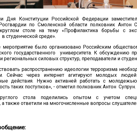
и Дня Конституции Российской Федерации заместител
Росгвардии по Смоленской области полковник Антон С
круглом столе на тему «Профилактика борьбы с эк
в студенческой среде».
е мероприятие было организовано Российским общество
ского государственного университета. К обсуждению п
и региональных силовых структур, преподаватели и студен
ствовать распространению идеологии терроризма необх
ям. Сейчас через интернет агитируют молодых люд
ные действия. Нужно активней работать с молодежью
сть таких поступков», - отметил полковник Антон Супрун.
круглого стола поделились опытом с учетом спец
, а также ответили на многочисленные вопросы слушателе
ообщение: