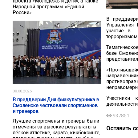
проекта «Молодёжь и дети», а также
Народной программы «Единой
России».
В преддвери
Управления 
участие в 
терроризмом 
Тематическо
базе Смолен
представител
«Противодей
направлени
противоправ
неправомерно
08.08.2026
Участники 
В преддверии Дня физкультурника в
деятельности
Смоленске чествовали спортсменов
и тренеров
937851
Лучшие спортсмены и тренеры были
отмечены за высокие результаты в
Оставить с
лёгкой атлетике, каратэ, кикбоксинге,