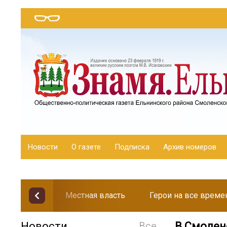
Новости
О газете
Подписка
Архив номеров
Местная власть
Герои на все време
Новости
Все
В Смолен