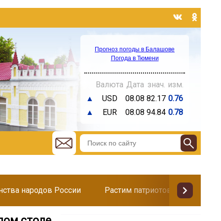
Прогноз погоды в Балашове
Погода в Тюмени
Валюта
Дата
знач.
изм.
▲
USD
08.08
82.17
0.76
▲
EUR
08.08
94.84
0.78
инства народов России
Растим патриотов
Поздр
лом столе