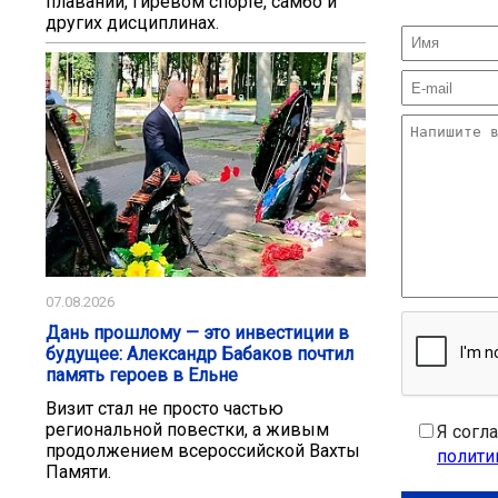
плавании, гиревом спорте, самбо и
других дисциплинах.
07.08.2026
Дань прошлому — это инвестиции в
будущее: Александр Бабаков почтил
память героев в Ельне
Визит стал не просто частью
региональной повестки, а живым
Я согл
продолжением всероссийской Вахты
полити
Памяти.