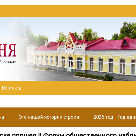
Контакты
на
Это нашей истории строки
2026 год - Год ед
ске прошел II Форум общественного наб