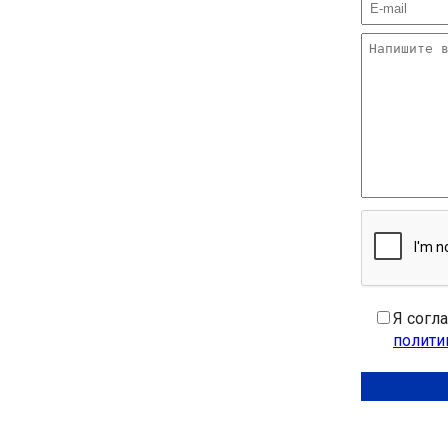
Я согл
полити