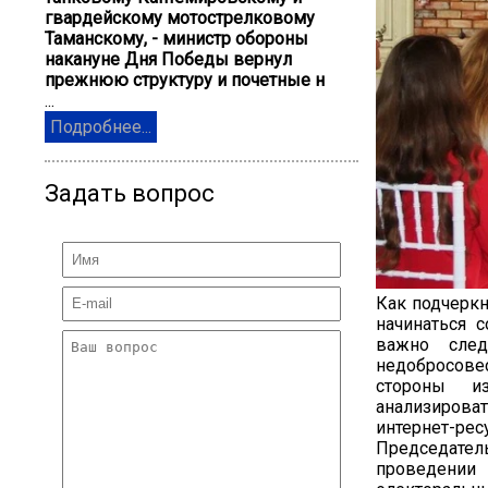
гвардейскому мотострелковому
Таманскому, - министр обороны
накануне Дня Победы вернул
прежнюю структуру и почетные н
...
Подробнее...
Задать вопрос
Как подчеркн
начинаться 
важно след
недобросовес
стороны из
анализирова
интернет-ре
Председатель
проведении