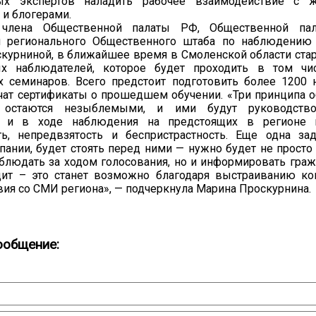
ых экспертов наладить рабочее взаимодействие с ж
и блогерами.
члена Общественной палаты РФ, Общественной пал
я регионального Общественного штаба по наблюдению
урниной, в ближайшее время в Смоленской области стар
ых наблюдателей, которое будет проходить в том ч
 семинаров. Всего предстоит подготовить более 1200 
чат сертификаты о прошедшем обучении. «Три принципа 
 остаются незыблемыми, и ими будут руководство
и и в ходе наблюдения на предстоящих в регионе 
ть, непредвзятость и беспристрастность. Еще одна за
ании, будет стоять перед ними — нужно будет не просто 
аблюдать за ходом голосования, но и информировать граж
дит – это станет возможно благодаря выстраиванию ко
ия со СМИ региона», — подчеркнула Марина Проскурнина.
ообщение: