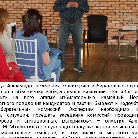
ул Александр Семенович, мониторинг избирательного пр
со дня объявления избирательной кампании. «За соблю
ить на всех этапах избирательных кампаний. Нер
тного поведения кандидатов и партий, бывают и недочёт
бирательных комиссий. Экспертам необходимо с
ть ситуации: посещать заседания комиссий, проводит
сурсов и агитационных материалов», — отметил Але
 НОМ отметил хорошую подготовку экспертов региона и а
 мониторинга выборов, в том числе и местного ур