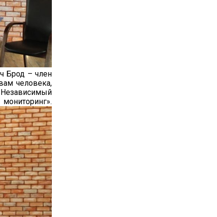
ч Брод – член
вам человека,
Независимый
инг».