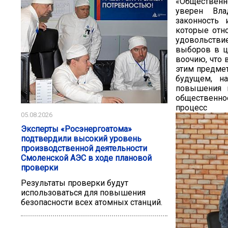
«Общественн
уверен Вла
законность 
которые отн
удовольстви
выборов в ц
воочию, что 
этим предмет
будущем, н
повышения к
общественно
пр
05.08.2026
Эксперты «Росэнергоатома»
подтвердили высокий уровень
производственной деятельности
Смоленской АЭС в ходе плановой
проверки
Результаты проверки будут
использоваться для повышения
безопасности всех атомных станций.