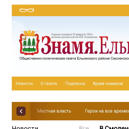
Новости
О газете
Подписка
Архив номеров
Местная власть
Герои на все време
Новости
Все
В Смолен