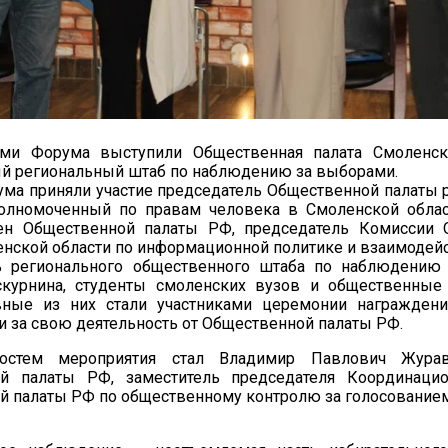
ами Форума выступили Общественная палата Смоленск
й региональный штаб по наблюдению за выборами.
ума приняли участие председатель Общественной палаты 
полномоченный по правам человека в Смоленской обла
лен Общественной палаты РФ, председатель Комиссии 
нской области по информационной политике и взаимодей
ь регионального общественного штаба по наблюдению
курнина, студенты смоленских вузов и общественные 
ные из них стали участниками церемонии награждени
и за свою деятельность от Общественной палаты РФ.
остем мероприятия стал Владимир Павлович Жура
й палаты РФ, заместитель председателя Координацио
й палаты РФ по общественному контролю за голосованием