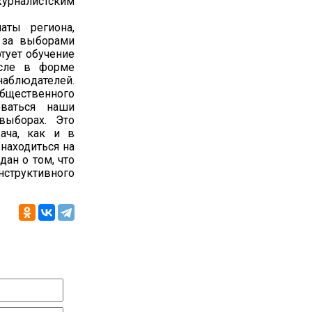
урналистским
аты региона,
 за выборами
тует обучение
исле в форме
наблюдателей.
общественного
ваться наши
выборах. Это
дача, как и в
находиться на
дан о том, что
нструктивного