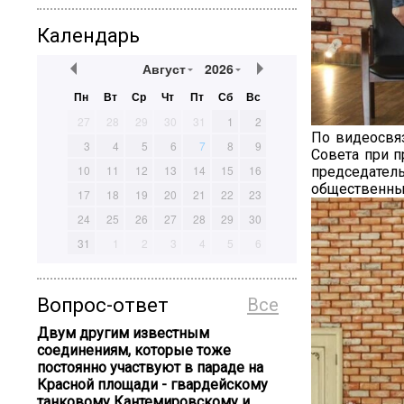
Календарь
Август
2026
Пн
Вт
Ср
Чт
Пт
Сб
Вс
27
28
29
30
31
1
2
По видеосвя
3
4
5
6
7
8
9
Совета при п
10
11
12
13
14
15
16
председат
общ
17
18
19
20
21
22
23
24
25
26
27
28
29
30
31
1
2
3
4
5
6
Вопрос-ответ
Все
Двум другим известным
соединениям, которые тоже
постоянно участвуют в параде на
Красной площади - гвардейскому
танковому Кантемировскому и