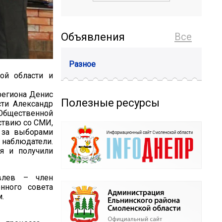
Объявления
Все
Разное
ой области и
региона Денис
Полезные ресурсы
сти Александр
Общественной
ствию со СМИ,
 за выборами
наблюдатели.
я и получили
влев – член
нного совета
.