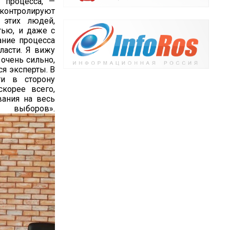
 процесса, —
онтролируют
 этих людей,
тью, и даже с
ание процесса
ласти. Я вижу
очень сильно,
я эксперты. В
ти в сторону
корее всего,
вания на весь
в».