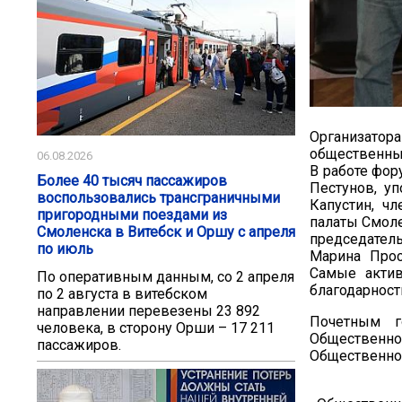
Организатор
общественны
06.08.2026
В работе фор
Более 40 тысяч пассажиров
Пестунов, у
воспользовались трансграничными
Капустин, ч
пригородными поездами из
палаты Смоле
Смоленска в Витебск и Оршу с апреля
председател
по июль
Марина Прос
Самые актив
По оперативным данным, со 2 апреля
благодарност
по 2 августа в витебском
направлении перевезены 23 892
Почетным г
человека, в сторону Орши – 17 211
Общественно
пассажиров.
Общественно