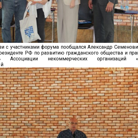
зи с участниками форума пообщался Александр Семенови
резиденте РФ по развитию гражданского общества и пра
ель Ассоциации некоммерческих организаций «
ественный монитор