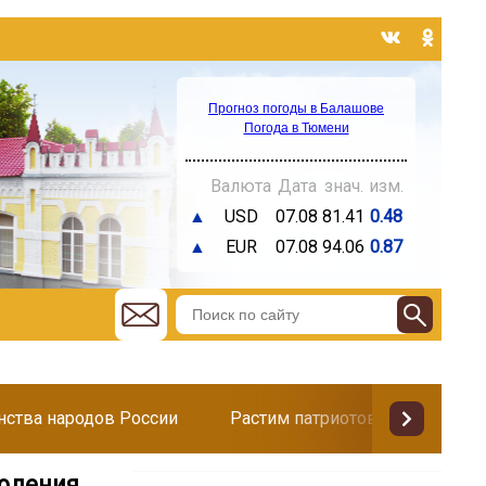
Прогноз погоды в Балашове
Погода в Тюмени
Валюта
Дата
знач.
изм.
▲
USD
07.08
81.41
0.48
▲
EUR
07.08
94.06
0.87
инства народов России
Растим патриотов
Поздр
людения