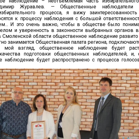
ое наблюдение – неотъемлемая часть избирательного
димир Журавлев. — Общественные наблюдатели к
избирательного процесса, я вижу заинтересованность
осятся к процессу наблюдения с большой ответственнос
ем… И это очень важно, чтобы в обществе было поним
елом и уверенность в законности выбранных органов в
в Смоленской области общественное наблюдение развито 
но занимается Общественная палата региона, подключаютс
а мой взгляд, общественное наблюдение будет рас
ачества подготовки общественных наблюдателей, и, с
е наблюдение будет распространено с процесса голосо
оцесс выборо