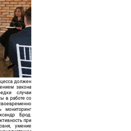
оцесса должен
дением закона
едки случаи
ы в работе со
воевременно
ь мониторинг
ксандр Брод.
ктивность при
овня, умение