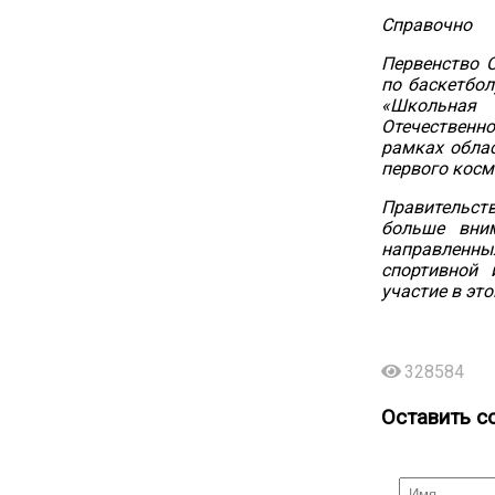
Справочно
Первенство 
по баскетбол
«Школьная 
Отечественно
рамках облас
первого косм
Правительств
больше вни
направленны
спортивной 
участие в это
328584
Оставить с