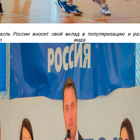
асль России вносит свой вклад в популяризацию и ра
мпийского вида сп