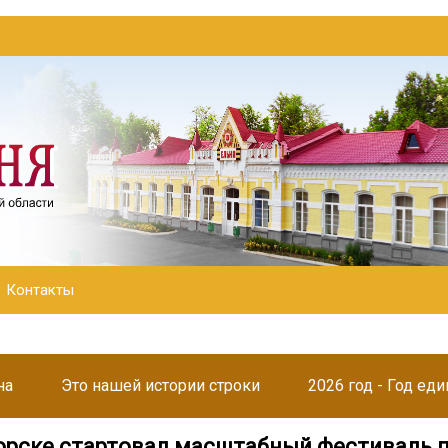
Контакты
на
Это нашей истории строки
2026 год - Год ед
орске стартовал масштабный фестиваль 