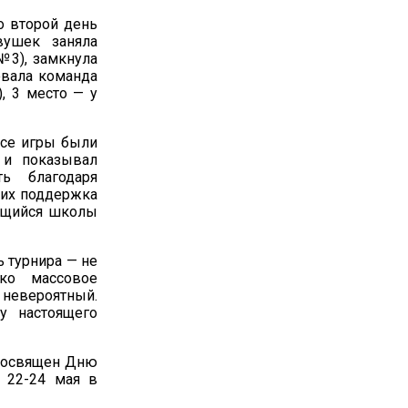
о второй день
вушек заняла
№3), замкнула
овала команда
, 3 место — у
Все игры были
 и показывал
ь благодаря
 их поддержка
чащийся школы
ь турнира — не
ько массовое
 невероятный.
у настоящего
 посвящен Дню
 22-24 мая в