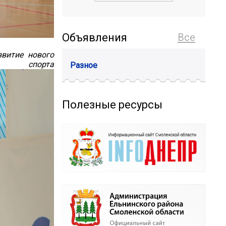
Объявления
Все
звитие нового
орта
Разное
Полезные ресурсы