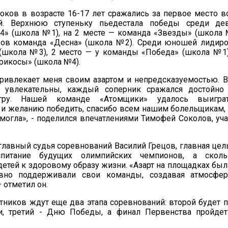
ков в возрасте 16-17 лет сражались за первое место в
ий. Верхнюю ступеньку пьедестала победы среди де
4» (школа №1), на 2 месте — команда «Звезды» (школа 
ров команда «Десна» (школа №2). Среди юношей лидир
(школа №3), 2 место — у команды «Победа» (школа №1)
рикосы» (школа №4).
привлекает меня своим азартом и непредсказуемостью. 
 увлекательны, каждый соперник сражался достойно
ру. Нашей команде «Атомщики» удалось выиграт
 и желанию победить, спасибо всем нашим болельщикам,
могла», - поделился впечатлениями Тимофей Соколов, у
главный судья соревнований Василий Грецов, главная цел
спитание будущих олимпийских чемпионов, а скол
етей к здоровому образу жизни. «Азарт на площадках был
вно поддерживали свои команды, создавая атмосфер
 отметил он.
тников ждут еще два этапа соревнований: второй будет
и, третий - Дню Победы, а финал Первенства пройдет