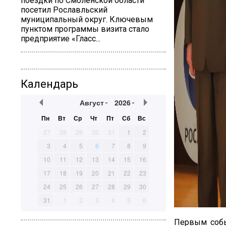
поездки по Смоленской области
посетил Рославльский
муниципальный округ. Ключевым
пунктом программы визита стало
предприятие «Гласс...
Календарь
Август
2026
Пн
Вт
Ср
Чт
Пт
Сб
Вс
27
28
29
30
31
1
2
3
4
5
6
7
8
9
10
11
12
13
14
15
16
17
18
19
20
21
22
23
24
25
26
27
28
29
30
31
1
2
3
4
5
6
Первым собы