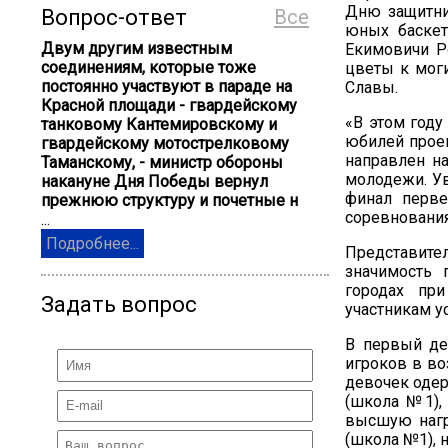
Дню защитни
Вопрос-ответ
Все
юных баскет
Двум другим известным
Екимовичи Р
соединениям, которые тоже
цветы к мог
постоянно участвуют в параде на
Славы.
Красной площади - гвардейскому
«В этом году
танковому Кантемировскому и
юбилей проек
гвардейскому мотострелковому
направлен н
Таманскому, - министр обороны
молодежи. Ув
накануне Дня Победы вернул
финал перве
прежнюю структуру и почетные н
соревнования
...
Подробнее...
Представите
значимость 
городах пр
Задать вопрос
участникам у
В первый де
игроков в во
девочек одер
(школа №1),
высшую нагр
(школа №1), н