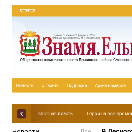
Новости
О газете
Подписка
Архив номеров
Местная власть
Герои на все време
Новости
Все
В Десног