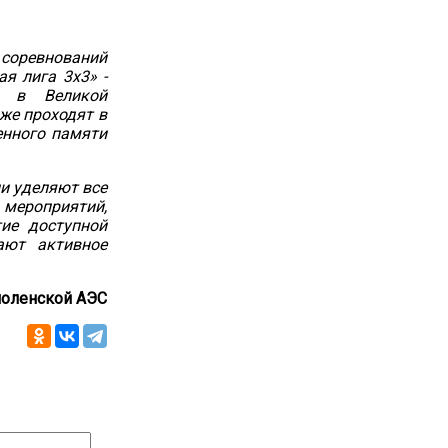
 соревнований
я лига 3х3» -
ы в Великой
же проходят в
енного памяти
и уделяют все
мероприятий,
ие доступной
ают активное
оленской АЭС