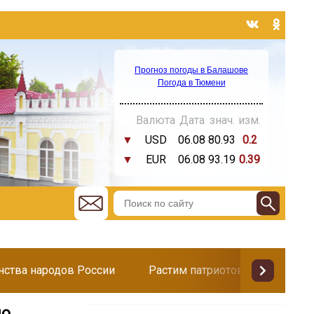
Прогноз погоды в Балашове
Погода в Тюмени
Валюта
Дата
знач.
изм.
▼
USD
06.08
80.93
0.2
▼
EUR
06.08
93.19
0.39
инства народов России
Растим патриотов
Поздр
по