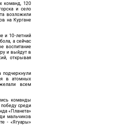
х команд, 120
орска и село
ята возложили
ов на Кургане
е и 10-летний
бола, а сейчас
ое воспитание
ру и выйдут в
кий, открывая
а подчеркнули
тся в атомных
ожелали всем
лись команды
 победу среди
нда «Планета»
еди мальчиков
те - «Ягуары»