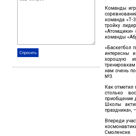
Команды игро
соревнован
команда «Т-3
тройку лиде
«Атомщики» 
команды «Аб
«Баскетбол 
интересны и
хорошую иг
тренировкам
нам очень по
№3.
Как отметил 
столько во
приобщение д
Школы акти
праздника», —
Впереди учас
космонавтик
Смоленске.