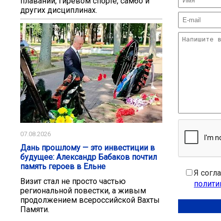
плавании, гиревом спорте, самбо и
других дисциплинах.
07.08.2026
Дань прошлому — это инвестиции в
будущее: Александр Бабаков почтил
память героев в Ельне
Я согл
Визит стал не просто частью
полити
региональной повестки, а живым
продолжением всероссийской Вахты
Памяти.