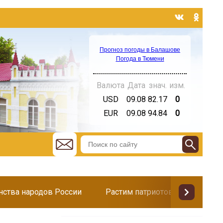
Прогноз погоды в Балашове
Погода в Тюмени
Валюта
Дата
знач.
изм.
USD
09.08
82.17
0
EUR
09.08
94.84
0
инства народов России
Растим патриотов
Поздр