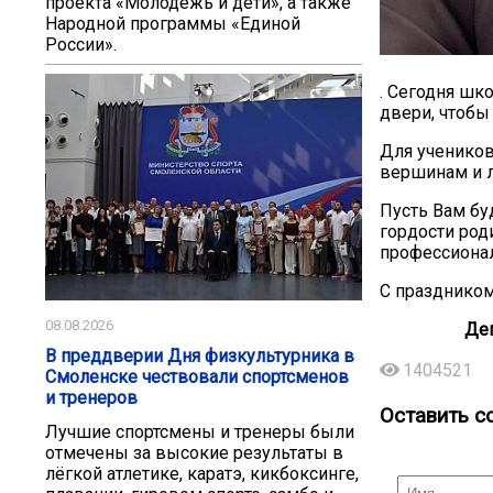
проекта «Молодёжь и дети», а также
Народной программы «Единой
России».
. Сегодня шк
двери, чтобы 
Для учеников
вершинам и л
Пусть Вам бу
гордости род
профессионал
С праздником
08.08.2026
Деп
В преддверии Дня физкультурника в
1404521
Смоленске чествовали спортсменов
и тренеров
Оставить с
Лучшие спортсмены и тренеры были
отмечены за высокие результаты в
лёгкой атлетике, каратэ, кикбоксинге,