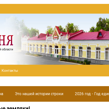
Контакты
на
Это нашей истории строки
2026 год - Год ед
е земляки!