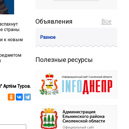
Объявления
Все
аспахнут
ее страны.
Разное
ти к новым
 предметом
Полезные ресурсы
х
" Артём Туров.