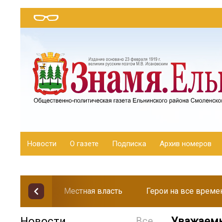
Новости
О газете
Подписка
Архив номеров
Местная власть
Герои на все време
Новости
Все
Уважаемы