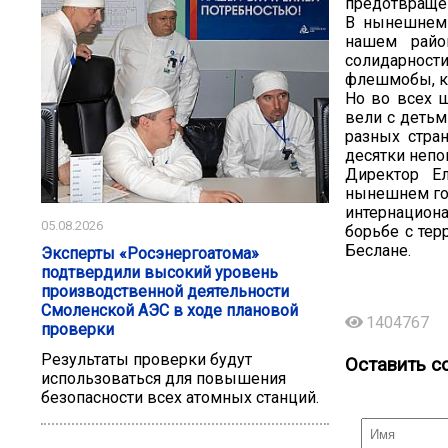
предотвращен
В нынешнем 
нашем райо
солидарност
флешмобы, к
Но во всех ш
вели с детьм
разных стра
десятки неп
Директор Е
нынешнем год
интернациона
05.08.2026
борьбе с тер
Беслане.
Эксперты «Росэнергоатома»
подтвердили высокий уровень
производственной деятельности
Смоленской АЭС в ходе плановой
1404767
проверки
Результаты проверки будут
Оставить с
использоваться для повышения
безопасности всех атомных станций.