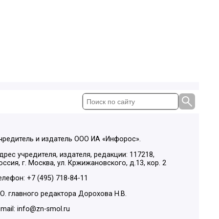
чредитель и издатель ООО ИА «Инфорос».
дрес учредителя, издателя, редакции: 117218,
оссия, г. Москва, ул. Кржижановского, д.13, кор. 2
елефон: +7 (495) 718-84-11
.О. главного редактора Дорохова Н.В.
-mail: info@zn-smol.ru