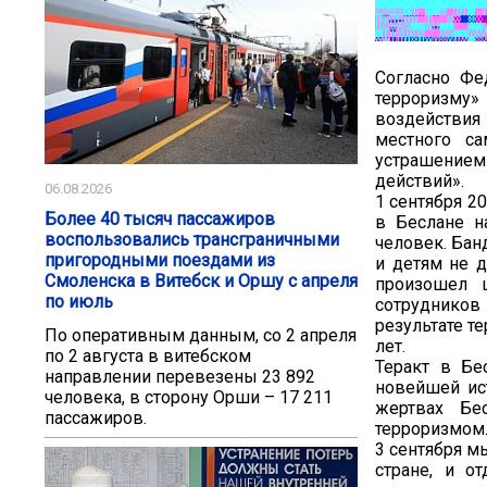
Согласно Фе
терроризму»
воздействия
местного с
устрашением
действий».
06.08.2026
1 сентября 2
Более 40 тысяч пассажиров
в Беслане н
воспользовались трансграничными
человек. Бан
пригородными поездами из
и детям не д
Смоленска в Витебск и Оршу с апреля
произошел 
по июль
сотруднико
результате те
По оперативным данным, со 2 апреля
лет.
по 2 августа в витебском
Теракт в Бе
направлении перевезены 23 892
новейшей ис
человека, в сторону Орши – 17 211
жертвах Бе
пассажиров.
терроризмом
3 сентября м
стране, и о