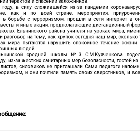
ии терактов и спасении заложников.
году, в силу сложившейся из-за пандемии коронавирус
не, как и по всей стране, мероприятия, приуроч
и в борьбе с терроризмом, прошли в сети интернет в о
весты и иные акции, предполагающие дистанционный фор
колах Ельнинского района учителя на уроках мира, именн
и разговор на тему, как хрупок сегодня наш мир, сколько
нах мира пытаются нарушить спокойное течение жизни
овинных людей.
льнинской средней школы №3 С.М.Куяченкова подел
у, из-за жестких санитарных мер безопасности, гостей из
листов, силовиков не приглашали. Сами педагоги напомн
роризмом, и они почтили память своих сверстников, и вс
ообщение: