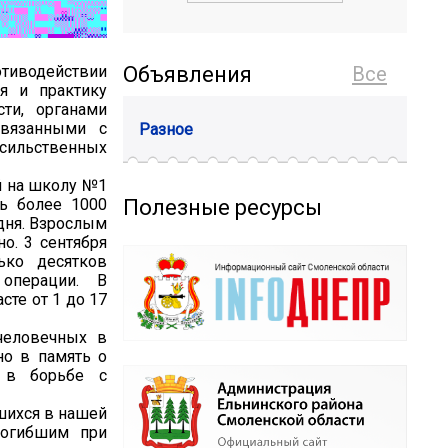
тиводействии
Объявления
Все
я и практику
ти, органами
связанными с
Разное
сильственных
ий на школу №1
Полезные ресурсы
сь более 1000
дня. Взрослым
о. 3 сентября
ько десятков
 операции. В
сте от 1 до 17
человечных в
но в память о
 в борьбе с
шихся в нашей
погибшим при