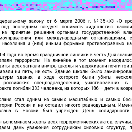
деральному закону от 6 марта 2006 г. №35-ФЗ «О про
 под последним следует понимать «идеологию насили
 на принятие решения органами государственной влас
амоуправления или международными организациями, 
 населения и (или) иными формами противоправных на
004 года во время праздничной линейки в честь Дня знан
апали террористы. На линейке в тот момент находило
диты всех загнали внутрь школы и удерживали почти три 
авали ни пить, ни есть. Здание школы было заминирован
штурм здания, в ходе которого были убиты нескол
в российских спецподразделений, участвовавших в
ракта погибли 333 человека, из которых 186 – дети в возра
слане стал одним из самых масштабных и самых бес
тории России и не оставил никого равнодушным. Имен
слана в России был учрежден День солидарности
.
ы вспоминаем жертв всех террористических актов, случив
тдаем дань уважения сотрудникам силовых структур, 