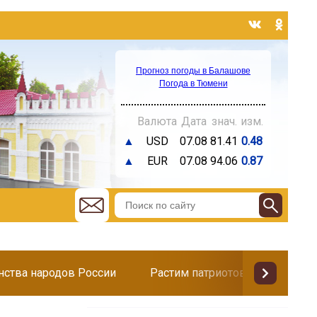
Прогноз погоды в Балашове
Погода в Тюмени
Валюта
Дата
знач.
изм.
▲
USD
07.08
81.41
0.48
▲
EUR
07.08
94.06
0.87
инства народов России
Растим патриотов
Поздр