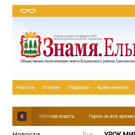
Новости
О газете
Подписка
Архив номеров
Местная власть
Герои на все време
Новости
Все
УРОК МИ