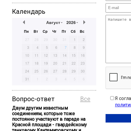
Календарь
Август
2026
Пн
Вт
Ср
Чт
Пт
Сб
Вс
27
28
29
30
31
1
2
3
4
5
6
7
8
9
10
11
12
13
14
15
16
17
18
19
20
21
22
23
24
25
26
27
28
29
30
31
1
2
3
4
5
6
Вопрос-ответ
Все
Я согл
полити
Двум другим известным
соединениям, которые тоже
постоянно участвуют в параде на
Красной площади - гвардейскому
танковому Кантемировскому и