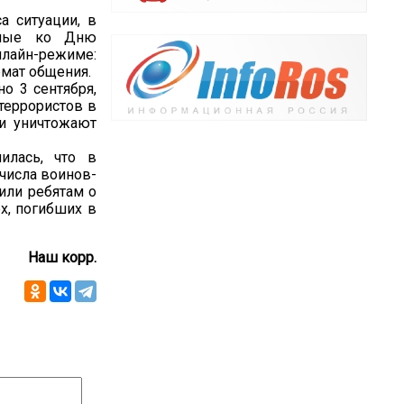
а ситуации, в
енные ко Дню
нлайн-режиме:
мат общения.
о 3 сентября,
 террористов в
 и уничтожают
илась, что в
 числа воинов-
или ребятам о
ех, погибших в
Наш корр.