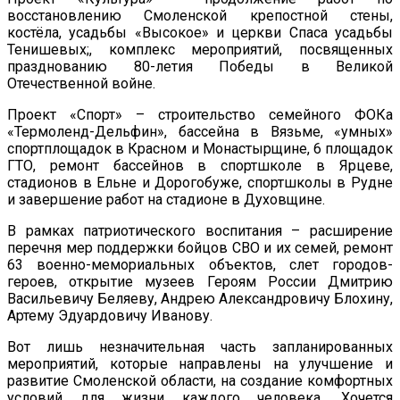
восстановлению Смоленской крепостной стены,
костёла, усадьбы «Высокое» и церкви Спаса усадьбы
Тенишевых;, комплекс мероприятий, посвященных
празднованию 80-летия Победы в Великой
Отечественной войне.
Проект «Спорт» – строительство семейного ФОКа
«Термоленд-Дельфин», бассейна в Вязьме, «умных»
спортплощадок в Красном и Монастырщине, 6 площадок
ГТО, ремонт бассейнов в спортшколе в Ярцеве,
стадионов в Ельне и Дорогобуже, спортшколы в Рудне
и завершение работ на стадионе в Духовщине.
В рамках патриотического воспитания – расширение
перечня мер поддержки бойцов СВО и их семей, ремонт
63 военно-мемориальных объектов, слет городов-
героев, открытие музеев Героям России Дмитрию
Васильевичу Беляеву, Андрею Александровичу Блохину,
Артему Эдуардовичу Иванову.
Вот лишь незначительная часть запланированных
мероприятий, которые направлены на улучшение и
развитие Смоленской области, на создание комфортных
условий для жизни каждого человека. Хочется