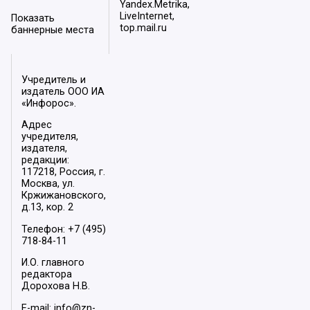
Yandex.Metrika,
LiveInternet,
Показать
top.mail.ru
баннерные места
Учредитель и
издатель ООО ИА
«Инфорос».
Адрес
учредителя,
издателя,
редакции:
117218, Россия, г.
Москва, ул.
Кржижановского,
д.13, кор. 2
Телефон: +7 (495)
718-84-11
И.О. главного
редактора
Дорохова Н.В.
E-mail: info@zn-