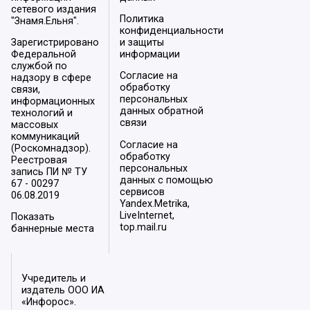
сетевого издания
Политика
"Знамя.Ельня".
конфиденциальности
Зарегистрировано
и защиты
Федеральной
информации
службой по
Согласие на
надзору в сфере
обработку
связи,
персональных
информационных
данных обратной
технологий и
связи
массовых
коммуникаций
Согласие на
(Роскомнадзор).
обработку
Реестровая
персональных
запись ПИ № ТУ
данных с помощью
67 - 00297
сервисов
06.08.2019
Yandex.Metrika,
LiveInternet,
Показать
top.mail.ru
баннерные места
Учредитель и
издатель ООО ИА
«Инфорос».