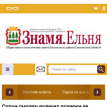
Местная власть
Герои на все времена
Сотни смолян получат подарки за