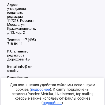
Адрес
учредителя,
издателя,
редакции:
117218, Россия, г.
Москва, ул.
Кржижановского,
д.13, кор. 2
Телефон: +7 (495)
718-84-11
И.О. главного
редактора
Дорохова Н.В.
E-mail: info@zn-
smol.ru
Разработчик
сайта –
INFOROS
Для повышения удобства сайта мы используем
2026
cookies (
подробнее
). К сайту подключены
Мы в социальных
сервисы Yandex.Metrika, LiveInternet, top.mail.ru,
сетях:
которые также используют файлы cookies
(
подробнее
).