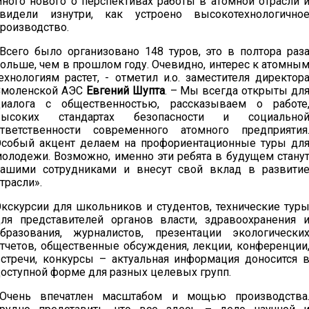
ного нового о перспективах работы в атомной отрасли 
увидели изнутри, как устроено высокотехнологично
роизводство.
Всего было организовано 148 туров, это в полтора раз
ольше, чем в прошлом году. Очевидно, интерес к атомны
ехнологиям растет, - отметил и.о. заместителя директор
Смоленской АЭС
Евгений Шупта
. – Мы всегда открыты дл
диалога с общественностью, рассказываем о работе
высоких стандартах безопасности и социально
ответственности современного атомного предприятия
собый акцент делаем на профориентационные туры дл
олодежи. Возможно, именно эти ребята в будущем стану
нашими сотрудниками и внесут свой вклад в развити
трасли».
кскурсии для школьников и студентов, технические тур
ля представителей органов власти, здравоохранения 
бразования, журналистов, презентации экологически
тчетов, общественные обсуждения, лекции, конференции
стречи, конкурсы – актуальная информация доносится 
оступной форме для разных целевых групп.
«Очень впечатлен масштабом и мощью производства