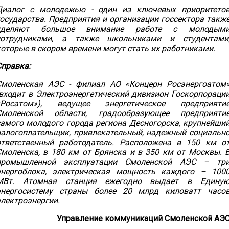
Диалог с молодежью - один из ключевых приоритето
государства. Предприятия и организации госсектора такж
уделяют большое внимание работе с молодым
сотрудниками, а также школьниками и студентами
которые в скором времени могут стать их работниками.
Справка:
Смоленская АЭС - филиал АО «Концерн Росэнергоатом
(входит в Электроэнергетический дивизион Госкорпораци
«Росатом»), ведущее энергетическое предприяти
Смоленской области, градообразующее предприяти
самого молодого города региона Десногорска, крупнейши
налогоплательщик, привлекательный, надежный социальн
ответственный работодатель. Расположена в 150 км о
Смоленска, в 180 км от Брянска и в 350 км от Москвы. 
промышленной эксплуатации Смоленской АЭС – тр
энергоблока, электрическая мощность каждого – 100
МВт. Атомная станция ежегодно выдает в Едину
энергосистему страны более 20 млрд киловатт часо
электроэнергии.
Управление коммуникаций Смоленской АЭ