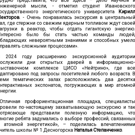
Трудно представить, что все здесь – дело научной 
инженерной мысли, - отметил студент Ивановског
осударственного энергетического университета
Кирил
Лекторов
. - Очень понравилась экскурсия в центральны
ал, где стержни со свежим ядерным топливом ждут свое
агрузки в реактор, чтобы отдать гигантскую энергию
Интересно было бы стать частью команды людей
обладающих невероятными знаниями и способных умел
правлять сложными процессами».
В 2024 году расширению экскурсионной аудитори
послужили дни открытых дверей в информационно
выставочном комплексе ЦИСО «Нейтрино», где вс
даптировано под запросы посетителей любого возраста. 
семи тематических залах расположились два десятк
нтерактивных экспонатов, погружающих в мир атомно
нергии.
«Отличная профориентационная площадка, специалист
ровели по-настоящему захватывающую экскурсию и та
потрясающе представили полезную информацию, чт
ногие ребята задумались о выборе профессий, связанны
с атомной энергетикой», – поделилась впечатлениям
читель школы № 1 Десногорска
Наталья Степанченко
.