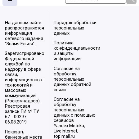
На данном сайте
Порядок обработки
распространяется
персональных
информация
данных
сетевого издания
Политика
"Знамя.Ельня".
конфиденциальности
Зарегистрировано
и защиты
Федеральной
информации
службой по
Согласие на
надзору в сфере
обработку
связи,
персональных
информационных
данных обратной
технологий и
связи
массовых
коммуникаций
Согласие на
(Роскомнадзор).
обработку
Реестровая
персональных
запись ПИ № ТУ
данных с помощью
67 - 00297
сервисов
06.08.2019
Yandex.Metrika,
LiveInternet,
Показать
top.mail.ru
баннерные места