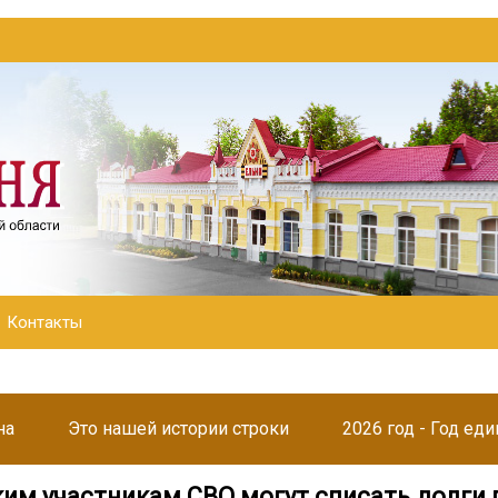
Контакты
на
Это нашей истории строки
2026 год - Год ед
им участникам СВО могут списать долги 