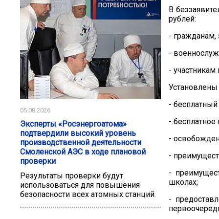
В беззаявите
рублей:
- гражданам,
- военнослуж
- участникам
Установлены
- бесплатный
05.08.2026
- бесплатное
Эксперты «Росэнергоатома»
подтвердили высокий уровень
- освобожден
производственной деятельности
Смоленской АЭС в ходе плановой
- преимущест
проверки
- преимущес
Результаты проверки будут
школах;
использоваться для повышения
безопасности всех атомных станций.
- предостав
первоочеред