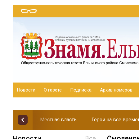
Новости
О газете
Подписка
Архив номеров
Местная власть
Герои на все време
Новости
Все
Смоленск