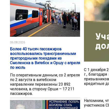
06.08.2026
Более 40 тысяч пассажиров
воспользовались трансграничными
пригородными поездами из
Смоленска в Витебск и Оршу с апреля
по июль
С 1 декабря 
г., благодар
По оперативным данным, со 2 апреля
призывников
по 2 августа в витебском
кредитные до
направлении перевезены 23 892
человека, в сторону Орши – 17 211
пассажиров.
Напомним, чт
участников С