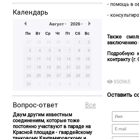
- помощь в 
Календарь
- консультир
Август
2026
Пн
Вт
Ср
Чт
Пт
Сб
Вс
Также смол
27
28
29
30
31
1
2
заключению к
3
4
5
6
7
8
9
Подробную и
10
11
12
13
14
15
16
контракту (г.
17
18
19
20
21
22
23
24
25
26
27
28
29
30
950965
31
1
2
3
4
5
6
Оставить с
Вопрос-ответ
Все
Двум другим известным
соединениям, которые тоже
постоянно участвуют в параде на
Красной площади - гвардейскому
танковому Кантемировскому и