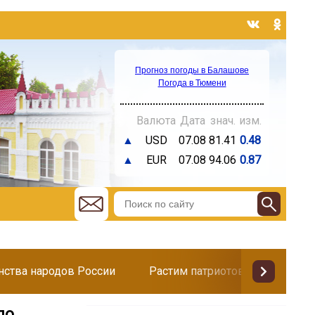
Прогноз погоды в Балашове
Погода в Тюмени
Валюта
Дата
знач.
изм.
▲
USD
07.08
81.41
0.48
▲
EUR
07.08
94.06
0.87
инства народов России
Растим патриотов
Поздр
по