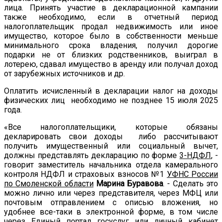
лица. Принять участие в декларационной кампании
также необходимо, если в отчетный период
налогоплательщик продал недвижимость или иное
имущество, которое было в собственности меньше
минимального срока владения, получил дорогие
подарки не от близких родственников, выиграл в
лотерею, сдавал имущество в аренду или получал доход
от зарубежных источников и др.
Оплатить исчисленный в декларации налог на доходы
физических лиц необходимо не позднее 15 июля 2025
года.
«Все налогоплательщики, которые обязаны
декларировать свои доходы либо рассчитывают
получить имущественный или социальный вычет,
должны представлять декларацию по форме
3-НДФЛ
, -
говорит заместитель начальника отдела камерального
контроля НДФЛ и страховых взносов №1
УФНС России
по Смоленской области
Марина Буравова
. - Сделать это
можно лично или через представителя, через МФЦ или
почтовым отправлением с описью вложения, но
удобнее все-таки в электронной форме, в том числе
через
Единый портал госуслуг
или
личный кабинет