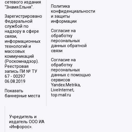
сетевого издания
Политика
"Знамя.Ельня".
конфиденциальности
Зарегистрировано
и защиты
Федеральной
информации
службой по
Согласие на
надзору в сфере
обработку
связи,
персональных
информационных
данных обратной
технологий и
связи
массовых
коммуникаций
Согласие на
(Роскомнадзор).
обработку
Реестровая
персональных
запись ПИ № ТУ
данных с помощью
67 - 00297
сервисов
06.08.2019
Yandex.Metrika,
LiveInternet,
Показать
top.mail.ru
баннерные места
Учредитель и
издатель ООО ИА
«Инфорос».