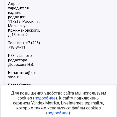
Адрес
учредителя,
издателя,
редакции:
117218, Россия, г.
Москва, ул.
Кржижановского,
д.13, кор. 2
Телефон: +7 (495)
718-84-11
И.О. главного
редактора
Дорохова Н.В.
E-mail: info@zn-
smol.ru
Разработчик
сайта –
INFOROS
Для повышения удобства сайта мы используем
2026
cookies (
подробнее
). К сайту подключены
Мы в социальных
сервисы Yandex.Metrika, LiveInternet, top.mail.ru,
сетях:
которые также используют файлы cookies
(
подробнее
).