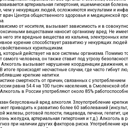
Развивается артериальная гипертония, ишемическая болезнь
, чем у некурящих людей, осложняются инсультами и инфа
 врач Центра общественного здоровья и медицинской пр
а.
зависимо от носителя, вызывает зависимость и в совокупно
оксичными веществами наносит организму вред. Не имеет
в него эти вредные вещества из кальяна, электронных ил
сивное курение способствует развитию у некурящих людей
 свойственных курильщикам.
д, который действует на все системы организма. Помимо то
т самого человека, он также ставит под угрозу безопаснос
 Алкоголь вызывает нарушение координации движения, к
 итоге происходят несчастные случаи, где часто гибнут лю
реблявшие крепкие напитки.
тистике смертность от причин, связанных с употреблением
оссии равна 54.4 на 100 тысяч населения, в Смоленской обл
. Алкоголь в России употребляют около 85% работоспособн
азан безусловный вред алкоголя. Злоупотребление крепк
жет приводить к развитию более 60 заболеваний (инсульт,
й железы, ротовой полости, пищевода, печени, гепатит, ци
знь желудка, артериальная гипертония и т.д.). Алкоголь в 
гноз при наличии других факторов риска. Употребление кр