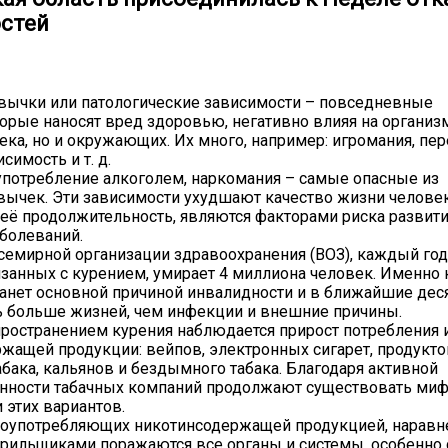
стей
вычки или патологические зависимости – повседневные
торые наносят вред здоровью, негативно влияя на организ
ека, но и окружающих. Их много, например: игромания, пер
симость и т. д.
употребление алкоголем, наркомания – самые опасные из
ычек. Эти зависимости ухудшают качество жизни человек
её продолжительность, являются факторами риска развит
болеваний.
емирной организации здравоохранения (ВОЗ), каждый год
язанных с курением, умирает 4 миллиона человек. Именно 
танет основной причиной инвалидности и в ближайшие дес
ь больше жизней, чем инфекции и внешние причины.
пространением курения наблюдается прирост потребления 
жащей продукции: вейпов, электронных сигарет, продукто
абака, кальянов и бездымного табака. Благодаря активной
анности табачных компаний продолжают существовать ми
 этих вариантов.
лоупотребляющих никотинсодержащей продукцией, наравн
ильщиками поражаются все органы и системы, особенно 