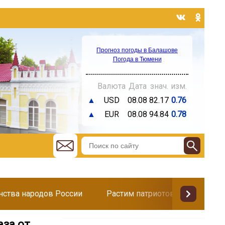
Прогноз погоды в Балашове
Погода в Тюмени
Валюта
Дата
знач.
изм.
▲
USD
08.08
82.17
0.76
▲
EUR
08.08
94.84
0.78
инства народов России
Растим патриотов
Поздр
аза от