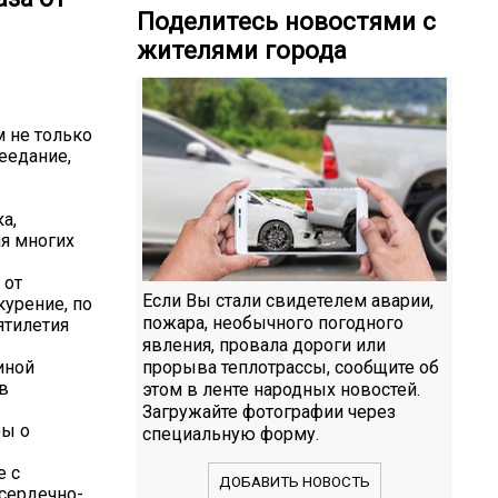
Поделитесь новостями с
жителями города
м не только
еедание,
а,
ия многих
 от
Если Вы стали свидетелем аварии,
курение, по
пожара, необычного погодного
ятилетия
явления, провала дороги или
иной
прорыва теплотрассы, сообщите об
в
этом в ленте народных новостей.
Загружайте фотографии через
фы о
специальную форму.
е с
ДОБАВИТЬ НОВОСТЬ
сердечно-