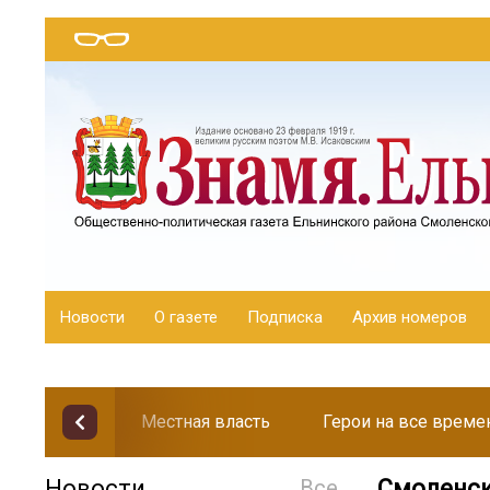
Новости
О газете
Подписка
Архив номеров
Местная власть
Герои на все време
Новости
Все
Смоленск