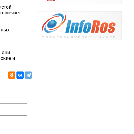
истой
 отмечает
зных
 они
ские и