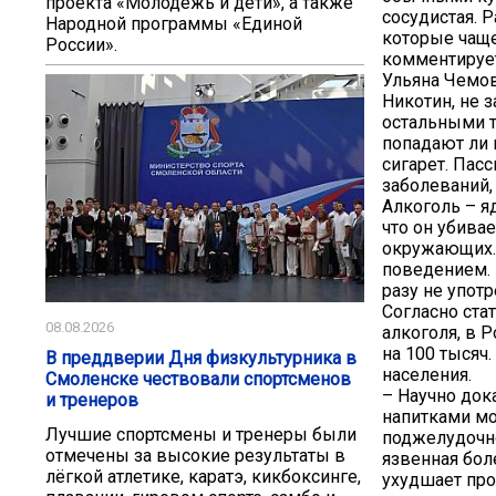
проекта «Молодёжь и дети», а также
сосудистая. 
Народной программы «Единой
которые чаще
России».
комментирует
Ульяна Чемов
Никотин, не 
остальными т
попадают ли 
сигарет. Пас
заболеваний,
Алкоголь – я
что он убивае
окружающих.
поведением. В
разу не упот
Согласно ста
08.08.2026
алкоголя, в Р
на 100 тысяч
В преддверии Дня физкультурника в
населения.
Смоленске чествовали спортсменов
– Научно док
и тренеров
напитками мо
Лучшие спортсмены и тренеры были
поджелудочно
отмечены за высокие результаты в
язвенная боле
лёгкой атлетике, каратэ, кикбоксинге,
ухудшает про