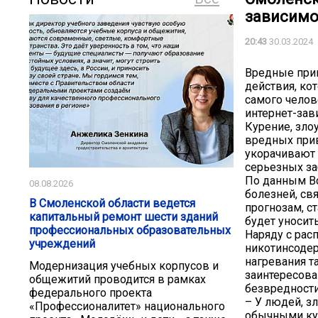
зависимо
20:43
30.03.2024
Вредные при
действия, ко
самого челов
интернет-зави
Курение, зло
вредных прив
укорачивают 
серьезных за
По данным Вс
08.08.2026
болезней, св
В Смоленской области ведется
прогнозам, с
капитальный ремонт шести зданий
будет уносит
профессиональных образовательных
Наряду с рас
учреждений
никотинсодер
нагревания т
Модернизация учебных корпусов и
заинтересов
общежитий проводится в рамках
безвредности
федерального проекта
– У людей, з
«Профессионалитет» национального
обычными кур