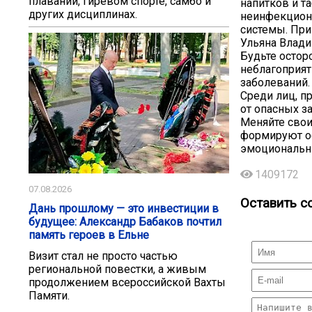
плавании, гиревом спорте, самбо и
напитков и т
других дисциплинах.
неинфекционн
системы. При
Ульяна Влади
Будьте остор
неблагоприят
заболеваний.
Среди лиц, п
от опасных з
Меняйте свои
формируют ос
эмоциональн
1409172
07.08.2026
Оставить с
Дань прошлому — это инвестиции в
будущее: Александр Бабаков почтил
память героев в Ельне
Визит стал не просто частью
региональной повестки, а живым
продолжением всероссийской Вахты
Памяти.