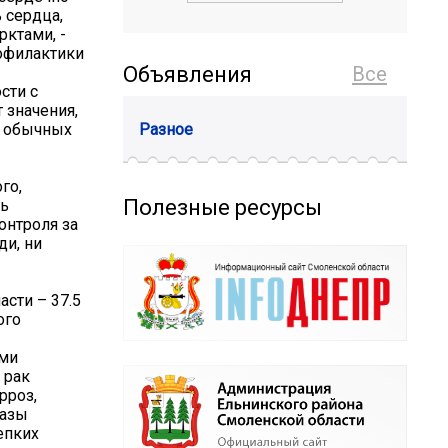
 сердца,
рктами, -
офилактики
Объявления
Все
сти с
 значения,
и обычных
Разное
го,
Полезные ресурсы
ть
онтроля за
ди, ни
асти – 37.5
ого
ими
 рак
рроз,
разы
епких