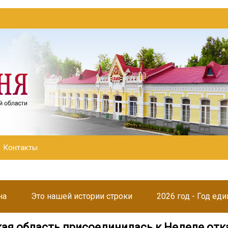
Контакты
на
Это нашей истории строки
2026 год - Год ед
ая область присоединилась к Неделе отк