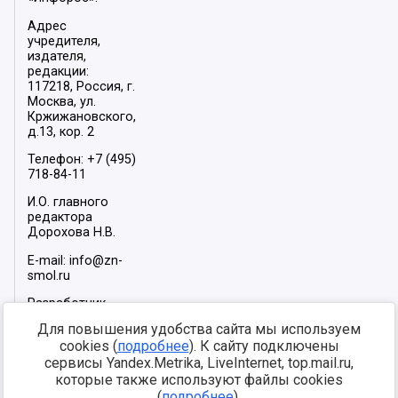
Адрес
учредителя,
издателя,
редакции:
117218, Россия, г.
Москва, ул.
Кржижановского,
д.13, кор. 2
Телефон: +7 (495)
718-84-11
И.О. главного
редактора
Дорохова Н.В.
E-mail: info@zn-
smol.ru
Разработчик
сайта –
INFOROS
Для повышения удобства сайта мы используем
2026
cookies (
подробнее
). К сайту подключены
Мы в социальных
сервисы Yandex.Metrika, LiveInternet, top.mail.ru,
сетях:
которые также используют файлы cookies
(
подробнее
).