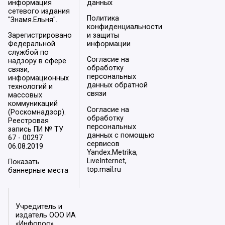
информация
данных
сетевого издания
Политика
"Знамя.Ельня".
конфиденциальности
Зарегистрировано
и защиты
Федеральной
информации
службой по
Согласие на
надзору в сфере
обработку
связи,
персональных
информационных
данных обратной
технологий и
связи
массовых
коммуникаций
Согласие на
(Роскомнадзор).
обработку
Реестровая
персональных
запись ПИ № ТУ
данных с помощью
67 - 00297
сервисов
06.08.2019
Yandex.Metrika,
LiveInternet,
Показать
top.mail.ru
баннерные места
Учредитель и
издатель ООО ИА
«Инфорос».