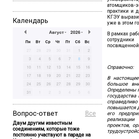
атомщиков-
практики и д
КГЭУ вырази
Календарь
уже в этом го
Август
2026
В рамках раб
сотрудники
Пн
Вт
Ср
Чт
Пт
Сб
Вс
посвященной 
27
28
29
30
31
1
2
3
4
5
6
7
8
9
10
11
12
13
14
15
16
Справочно:
17
18
19
20
21
22
23
В настоящее
24
25
26
27
28
29
30
большое вн
Определены п
31
1
2
3
4
5
6
государства 
справедливо
повышается 
Вопрос-ответ
Все
его предпри
реализации
Двум другим известным
проектов, о
соединениям, которые тоже
трудоустройс
постоянно участвуют в параде на