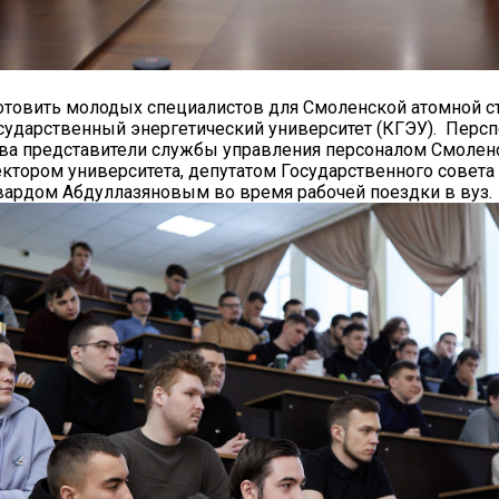
готовить молодых специалистов для Смоленской атомной с
сударственный энергетический университет (КГЭУ). Перс
ва представители службы управления персоналом Смолен
ектором университета, депутатом Государственного совета
вардом Абдуллазяновым во время рабочей поездки в вуз.