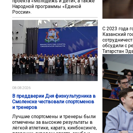
проекта «Молодёжь и дети», а также
Народной программы «Единой
России».
С 2023 года 
Казанский го
сотрудничест
обсудили с р
Татарстан Эд
08.08.2026
В преддверии Дня физкультурника в
Смоленске чествовали спортсменов
и тренеров
Лучшие спортсмены и тренеры были
отмечены за высокие результаты в
лёгкой атлетике, каратэ, кикбоксинге,