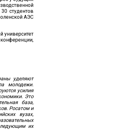
зводственной
 30 студентов
моленской АЭС
й университет
конференции,
раны уделяют
ла молодежи.
руются усилия
кономики. Это
ельная база,
ов. Росатом и
йских вузах,
азовательных
оследующим их