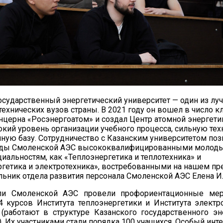
осударственный энергетический университет — один из лу
ехнических вузов страны. В 2021 году он вошел в число 
нцерна «Росэнергоатом» и создал Центр атомной энергети
кий уровень организации учебного процесса, сильную тех
ую базу. Сотрудничество с Казанским университетом поз
яды Смоленской АЭС высококвалифицированными молод
циальностям, как «Теплоэнергетика и теплотехника» и
гетика и электротехника», востребованными на нашем пре
льник отдела развития персонала Смоленской АЭС Елена И
ли Смоленской АЭС провели профориентационные мер
4 курсов Института теплоэнергетики и Института электр
(работают в структуре Казанского государственного эн
). Их участниками стали порядка 100 учащихся. Особый инт