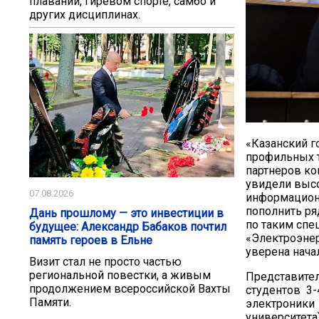
плавании, гиревом спорте, самбо и
других дисциплинах.
«Казанский г
профильных т
партнеров ко
увидели высо
07.08.2026
информационн
пополнить р
Дань прошлому — это инвестиции в
по таким спе
будущее: Александр Бабаков почтил
«Электроэнер
память героев в Ельне
уверена нача
Визит стал не просто частью
региональной повестки, а живым
Представите
продолжением всероссийской Вахты
студентов 3-
Памяти.
электроники 
университета