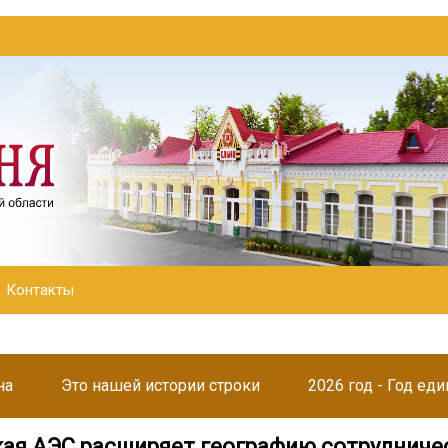
Контакты
на
Это нашей истории строки
2026 год - Год ед
ая АЭС расширяет географию сотрудниче