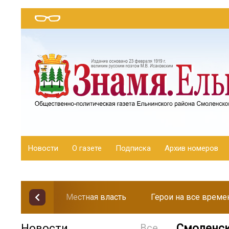
Новости
О газете
Подписка
Архив номеров
Местная власть
Герои на все време
Новости
Все
Смоленск