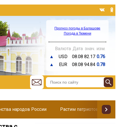
Прогноз погоды в Балашове
Погода в Тюмени
Валюта
Дата
знач.
изм.
▲
USD
08.08
82.17
0.76
▲
EUR
08.08
94.84
0.78
инства народов России
Растим патриотов
Поздр
ства с