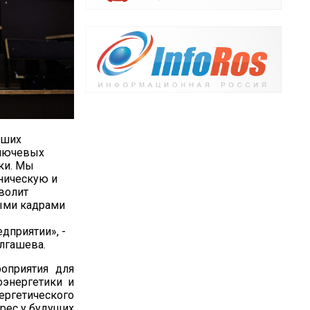
чших
ключевых
ки. Мы
ническую и
волит
ыми кадрами
дприятии», -
лгашева.
оприятия для
оэнергетики и
ергетического
ерес у будущих