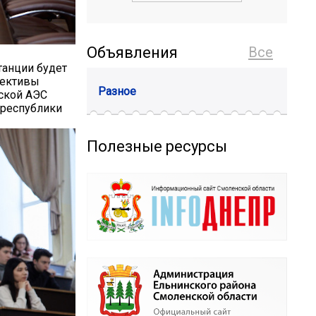
Объявления
Все
танции будет
пективы
Разное
ской АЭС
 республики
Полезные ресурсы