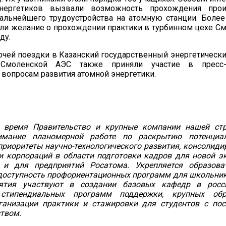
энергетиков вызвали возможность прохождения прои
альнейшего трудоустройства на атомную станции. Более
ли желание о прохождении практики в турбинном цехе С
ду.
очей поездки в Казанский государственный энергетически
 Смоленской АЭС также приняли участие в пресс-
вопросам развития атомной энергетики.
 время Правительство и крупные компании нашей ст
имание планомерной работе по раскрытию потенциа
риоритеты научно-технологического развития, консолиди
и корпораций в области подготовки кадров для новой э
 и для предприятий Росатома. Укрепляется образоват
доступность профориентационных программ для школьник
ятия участвуют в создании базовых кафедр в росси
 стипендиальных программ поддержки, крупных обр
рганизации практики и стажировки для студентов с п
твом.