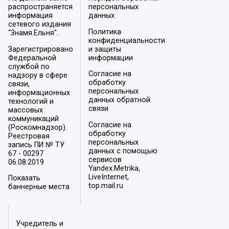
распространяется
персональных
информация
данных
сетевого издания
Политика
"Знамя.Ельня".
конфиденциальности
Зарегистрировано
и защиты
Федеральной
информации
службой по
Согласие на
надзору в сфере
обработку
связи,
персональных
информационных
данных обратной
технологий и
связи
массовых
коммуникаций
Согласие на
(Роскомнадзор).
обработку
Реестровая
персональных
запись ПИ № ТУ
данных с помощью
67 - 00297
сервисов
06.08.2019
Yandex.Metrika,
LiveInternet,
Показать
top.mail.ru
баннерные места
Учредитель и