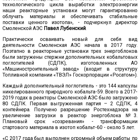
технологического цикла выработки электроэнергии
наши реакторные установки могут гарантированно
облучать материалы и обеспечивать стабильные
поставки ценного изотопа», - подчеркнул директор
Смоленской АЭС
Павел Лубенский
.
Практически осваивать новый для себя вид
деятельности Смоленская АЭС начала в 2017 году.
Поэтапно в реакторные установки трех энергоблоков
были загружены стержни дополнительных кобальтовых
поглотителей (СДПК), изготовленных АО
«Машиностроительный завод» (входит в структуру
Топливной компании «ТВЭЛ» Госкорпорации «Росатом»).
Каждый дополнительный поглотитель - это 144 капсулы
никелированного природного кобальта-59. Всего в 2017-
2019 годах в реакторы Смоленской АЭС было загружено
80 СДПК. Первая выгруженная партия – 2 СДПК, 4
контейнера. Получено разрешение Ростехнадзора на
увеличение загрузки в реактор энергоблока №3.
Плановый срок «созревания» - трансформации
стартового материала в изотоп кобальт-60 - около 5 лет.
«С 2017 года был выполнен огромный объем работы по