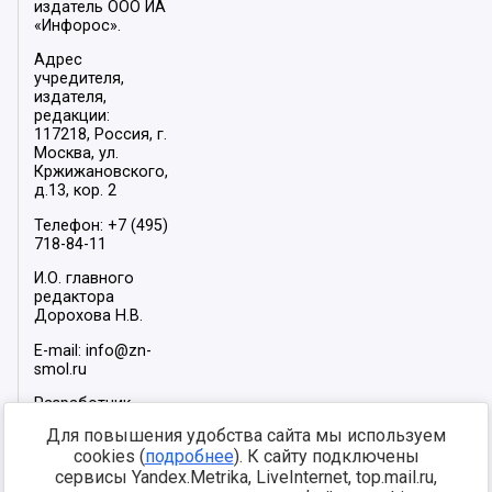
издатель ООО ИА
«Инфорос».
Адрес
учредителя,
издателя,
редакции:
117218, Россия, г.
Москва, ул.
Кржижановского,
д.13, кор. 2
Телефон: +7 (495)
718-84-11
И.О. главного
редактора
Дорохова Н.В.
E-mail: info@zn-
smol.ru
Разработчик
сайта –
INFOROS
Для повышения удобства сайта мы используем
2026
cookies (
подробнее
). К сайту подключены
Мы в социальных
сервисы Yandex.Metrika, LiveInternet, top.mail.ru,