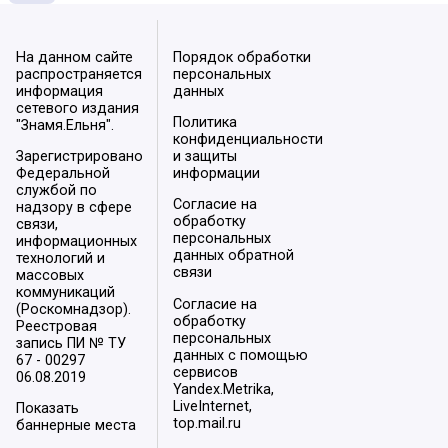
На данном сайте
Порядок обработки
распространяется
персональных
информация
данных
сетевого издания
Политика
"Знамя.Ельня".
конфиденциальности
Зарегистрировано
и защиты
Федеральной
информации
службой по
Согласие на
надзору в сфере
обработку
связи,
персональных
информационных
данных обратной
технологий и
связи
массовых
коммуникаций
Согласие на
(Роскомнадзор).
обработку
Реестровая
персональных
запись ПИ № ТУ
данных с помощью
67 - 00297
сервисов
06.08.2019
Yandex.Metrika,
LiveInternet,
Показать
top.mail.ru
баннерные места